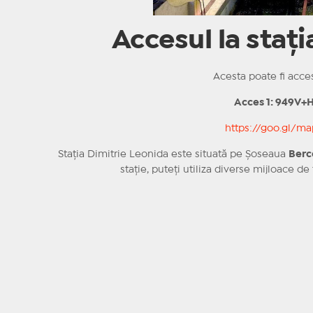
Accesul la staț
Acesta poate fi acce
Acces 1: 949V+
https://goo.gl/
Stația Dimitrie Leonida este situată pe Șoseaua
Berc
stație, puteți utiliza diverse mijloace d