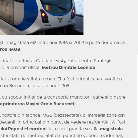
ti, magistrala M2. Intre anii 1986 și 2009 a purta denumirea
rou IMGB
.
cipat locuitori ai Capitalei și Agenția pentru Strategii
ei a devenit oficial
Metrou Dimitrie Leonida
.
tar si om de stiinta roman. El a fost primul care a venit cu
 in Bucuresti, inca din anul 1908.
 cu scopul initial de a transporta muncitorii catre si dinspre
reprinderea Mașini Grele Bucuresti
).
itorii din fabrica IMGB (dezafectata), ci intreaga zona din
e decenii, in principal din punct de vedere rezidential. A fost
ului Popesti-Leordeni
, la a carui granita se afla
magistrala
estei statii de metrou, atat din punct de vedere rezidential,