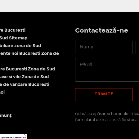
Contactează-ne
re Bucuresti
 Sud Sitemap
obiliare zona de Sud
nte noi Bucuresti Zona de
re Bucuresti Zona de Sud
ase si vile Zona de Sud
le de vanzare Bucuresti
oi
Odată cu apăsarea butonului "TRIM
anunț
formularul de mai sus să fie stocat