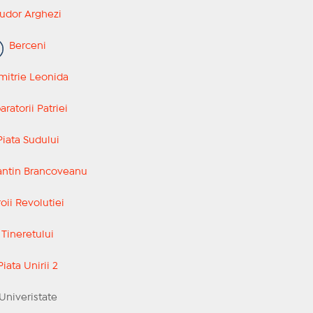
dor Arghezi
Berceni
itrie Leonida
ratorii Patriei
iata Sudului
ntin Brancoveanu
oii Revolutiei
Tineretului
iata Unirii 2
niveristate