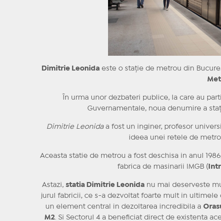
Dimitrie Leonida
este o stație de metrou din Bucureș
Met
În urma unor dezbateri publice, la care au parti
Guvernamentale, noua denumire a stați
Dimitrie Leonida
a fost un inginer, profesor universi
ideea unei retele de metrou
Aceasta statie de metrou a fost deschisa in anul 1986,
fabrica de masinarii IMGB (
Int
Astazi,
statia Dimitrie Leonida
nu mai deserveste munc
jurul fabricii, ce s-a dezvoltat foarte mult in ultimel
un element central in dezoltarea incredibila a
Oras
M2
. Si Sectorul 4 a beneficiat direct de existenta ac