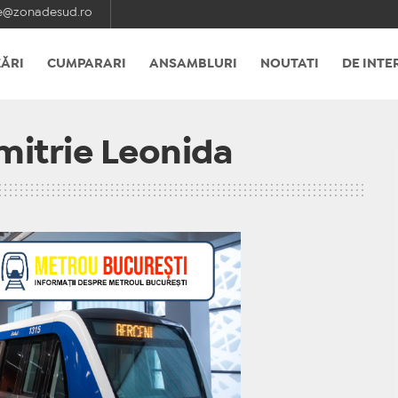
e@zonadesud.ro
ĂRI
CUMPARARI
ANSAMBLURI
NOUTATI
DE INTE
mitrie Leonida