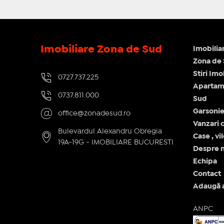
Imobiliare Zona de Sud
Imobilia
Zona de
Stiri Im
0727.737.225
Apartame
0737.811.000
Sud
Garsonie
office@zonadesud.ro
Vanzari c
Bulevardul Alexandru Obregia
Case , vi
19A-19G - IMOBILIARE BUCURESTI
Despre n
Echipa
Contact
Adaugă 
ANPC