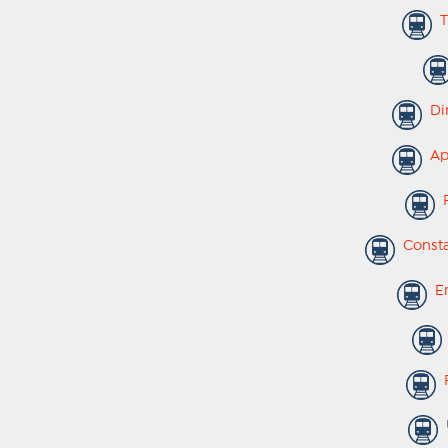
Tu
Dim
Apa
P
Consta
Er
P
U