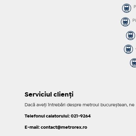
P
Pia
A
Serviciul clienți
Dacă aveți întrebări despre metroul bucureștean, ne p
Telefonul calatorului: 021-9264
E-mail: contact@metrorex.ro