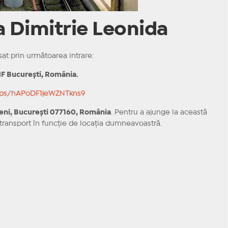
ia Dimitrie Leonida
sat prin următoarea intrare:
HF
București, România.
maps/hAPoDF1jeWZNTkns9
eni, București 077160, România
. Pentru a ajunge la această
e transport în funcție de locația dumneavoastră.