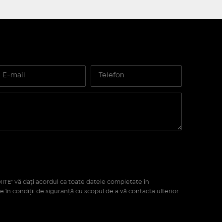
ITE" vă daţi acordul ca toate datele completate în
e în condiţii de siguranţă cu scopul de a vă contacta ulterior.