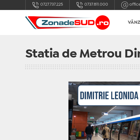
0727.737.225
0737.811.000
offic
VÂNZ
Statia de Metrou Di