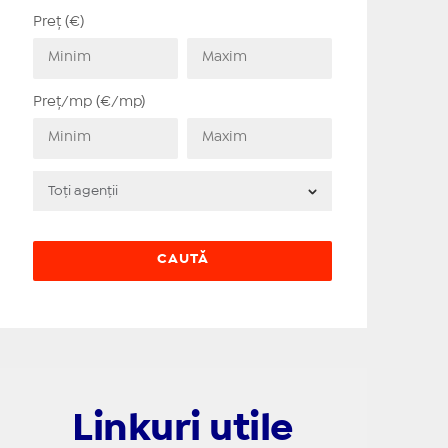
Preț (€)
Preț/mp (€/mp)
Linkuri utile