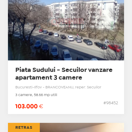
Piata Sudului - Secuilor vanzare
apartament 3 camere
Bucuresti-Ilfov - BRANCOVEANU, reper: Secuilor
3 camere, 58.66 mp utili
#98452
103.000
€
RETRAS