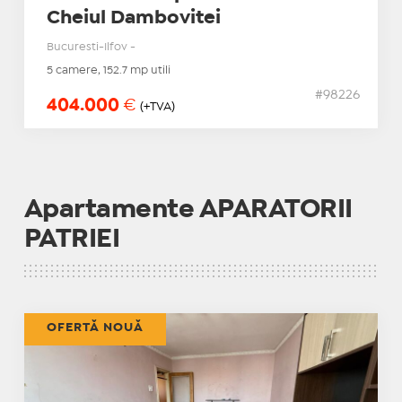
Cheiul Dambovitei
Bucuresti-Ilfov -
5 camere, 152.7 mp utili
#98226
404.000
€
(+TVA)
Apartamente APARATORII
PATRIEI
OFERTĂ NOUĂ