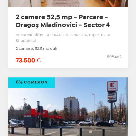
2 camere 52,5 mp - Parcare -
Dragoș Mladinovici - Sector 4
Bucuresti-Ilfov - ALEXANDRU OBREGIA, reper: Piata
Straduintei
2 camere, 52.5 mp utili
#98462
73.500
€
0% COMISION