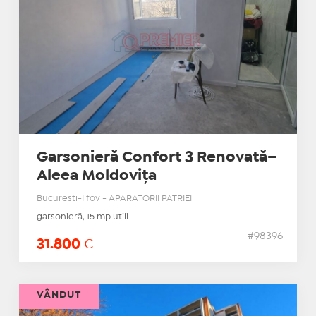
Garsonieră Confort 3 Renovată–
Aleea Moldovița
Bucuresti-Ilfov - APARATORII PATRIEI
garsonieră, 15 mp utili
#98396
31.800
€
VÂNDUT