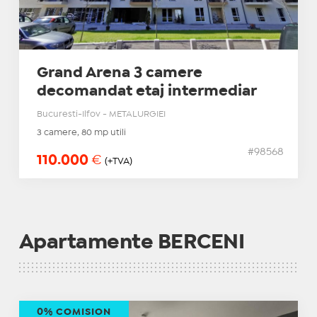
Grand Arena 3 camere
decomandat etaj intermediar
Bucuresti-Ilfov - METALURGIEI
3 camere, 80 mp utili
#98568
110.000
€
(+TVA)
Apartamente BERCENI
0% COMISION