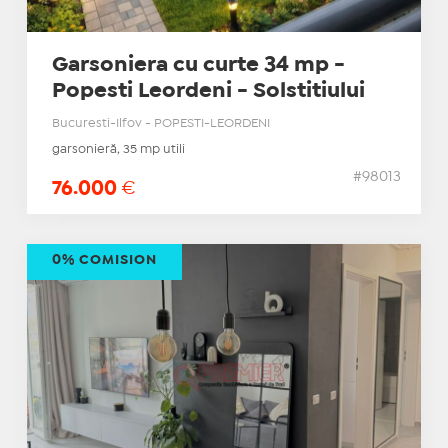
Garsoniera cu curte 34 mp -
Popesti Leordeni - Solstitiului
Bucuresti-Ilfov - POPESTI-LEORDENI
garsonieră, 35 mp utili
#98013
76.000
€
0% COMISION