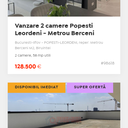
Vanzare 2 camere Popesti
Leordeni - Metrou Berceni
Bucuresti-Ilfov - POPESTI-LEORDENI, reper: Metrou
Berceni M2, Biruintei
2 camere, 58 mp utili
#98618
128.500
€
DISPONIBIL IMEDIAT
SUPER OFERTĂ