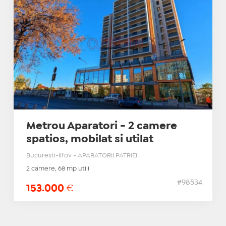
Metrou Aparatori - 2 camere
spatios, mobilat si utilat
Bucuresti-Ilfov - APARATORII PATRIEI
2 camere, 68 mp utili
#98534
153.000
€