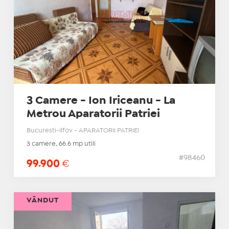
3 Camere - Ion Iriceanu - La
Metrou Aparatorii Patriei
Bucuresti-Ilfov - APARATORII PATRIEI
3 camere, 66.6 mp utili
#98460
99.900
€
VÂNDUT