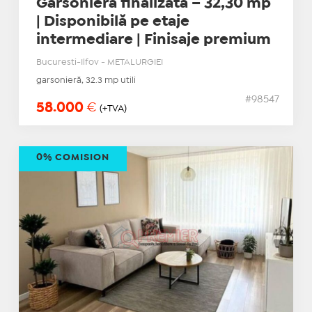
Garsonieră finalizată – 32,30 mp
| Disponibilă pe etaje
intermediare | Finisaje premium
Bucuresti-Ilfov - METALURGIEI
garsonieră, 32.3 mp utili
#98547
58.000
€
(+TVA)
0% COMISION