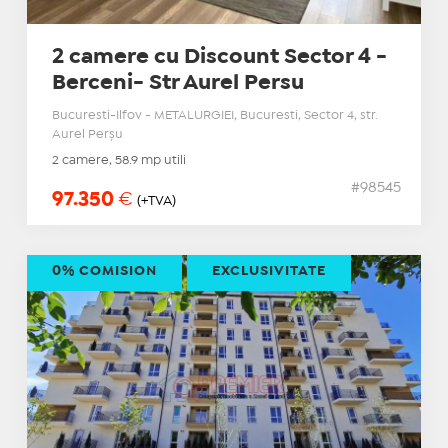
2 camere cu Discount Sector 4 -
Berceni- Str Aurel Persu
Bucuresti-Ilfov - METALURGIEI, Bucuresti, Sector 4, str.
Aurel Perşu
2 camere, 58.9 mp utili
#98545
97.350
€
(+TVA)
0% COMISION
EXCLUSIVITATE