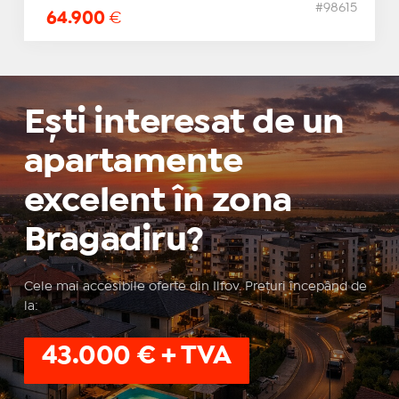
#98615
64.900
€
Ești interesat de un
apartamente
excelent în zona
Bragadiru?
Cele mai accesibile oferte din Ilfov. Prețuri începând de
la:
43.000 € + TVA