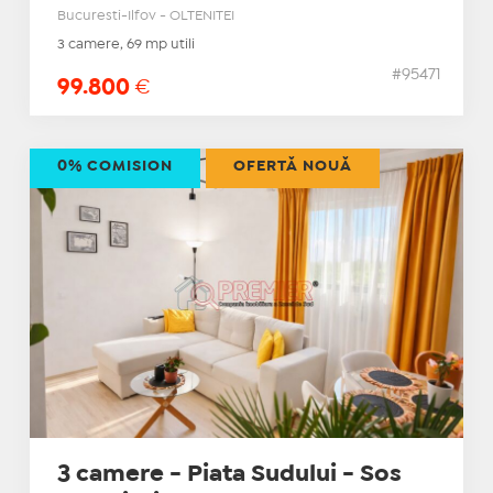
Bucuresti-Ilfov - OLTENITEI
3 camere, 69 mp utili
#95471
99.800
€
0% COMISION
OFERTĂ NOUĂ
3 camere - Piata Sudului - Sos