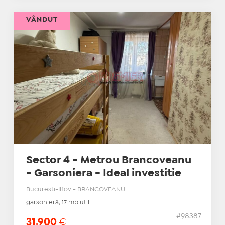
VÂNDUT
Sector 4 - Metrou Brancoveanu
- Garsoniera - Ideal investitie
Bucuresti-Ilfov - BRANCOVEANU
garsonieră, 17 mp utili
#98387
31.900
€