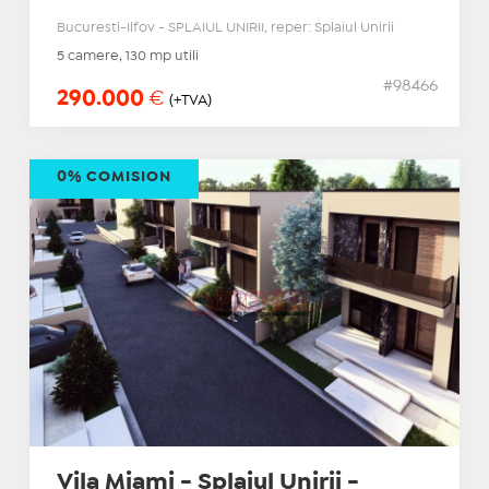
Bucuresti-Ilfov - SPLAIUL UNIRII, reper: Splaiul Unirii
5 camere, 130 mp utili
#98466
290.000
€
(+TVA)
0% COMISION
Vila Miami - Splaiul Unirii -