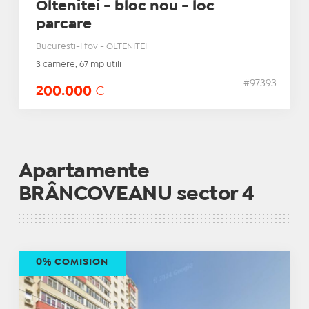
Oltenitei - bloc nou - loc
parcare
Bucuresti-Ilfov - OLTENITEI
3 camere, 67 mp utili
#97393
200.000
€
Apartamente
BRÂNCOVEANU sector 4
0% COMISION