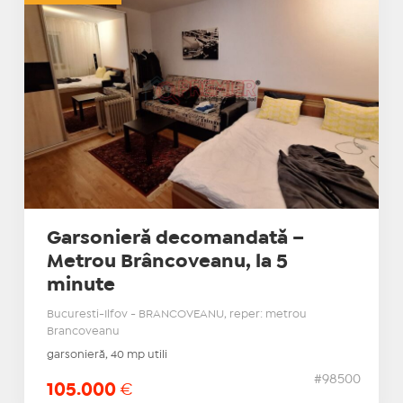
Garsonieră decomandată –
Metrou Brâncoveanu, la 5
minute
Bucuresti-Ilfov - BRANCOVEANU, reper: metrou
Brancoveanu
garsonieră, 40 mp utili
#98500
105.000
€