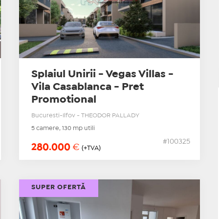
Splaiul Unirii - Vegas Villas -
Vila Casablanca - Pret
Promotional
Bucuresti-Ilfov - THEODOR PALLADY
5 camere, 130 mp utili
#100325
280.000
€
(+TVA)
SUPER OFERTĂ