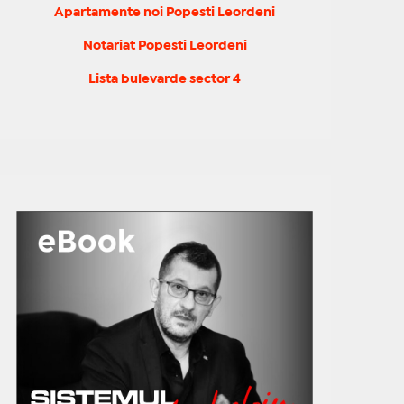
Apartamente noi Popesti Leordeni
Notariat Popesti Leordeni
Lista bulevarde sector 4