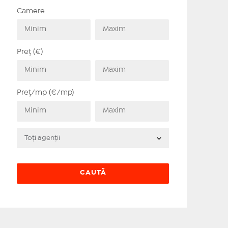
Camere
Preț (€)
Preț/mp (€/mp)