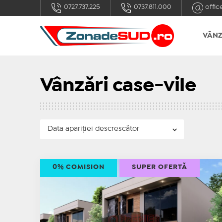
0727.737.225
0737.811.000
offic
VÂNZ
Vânzări case-vile
0% COMISION
SUPER OFERTĂ