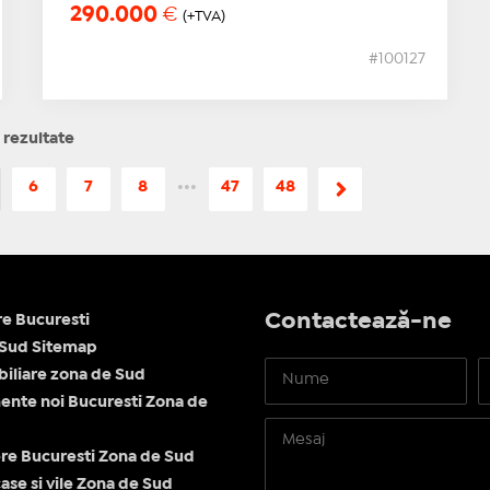
290.000
€
(+TVA)
#100127
 rezultate
6
7
8
•••
47
48
Contactează-ne
re Bucuresti
 Sud Sitemap
obiliare zona de Sud
nte noi Bucuresti Zona de
re Bucuresti Zona de Sud
ase si vile Zona de Sud