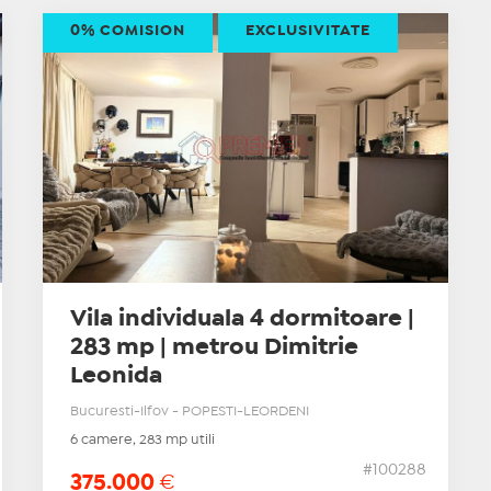
0% COMISION
EXCLUSIVITATE
Vila individuala 4 dormitoare |
283 mp | metrou Dimitrie
Leonida
Bucuresti-Ilfov - POPESTI-LEORDENI
6 camere, 283 mp utili
#100288
375.000
€