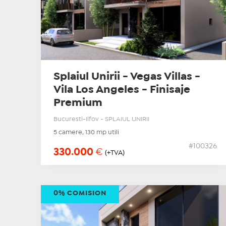
Splaiul Unirii - Vegas Villas -
Vila Los Angeles - Finisaje
Premium
Bucuresti-Ilfov - SPLAIUL UNIRII
5 camere, 130 mp utili
#100326
330.000
€
(+TVA)
0% COMISION