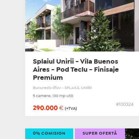
Splaiul Unirii - Vila Buenos
Aires - Pod Teclu - Finisaje
Premium
Bucuresti-Ilfov - SPLAIUL UNIRII
5 camere, 130 mp utili
#100324
290.000
€
(+TVA)
0% COMISION
SUPER OFERTĂ