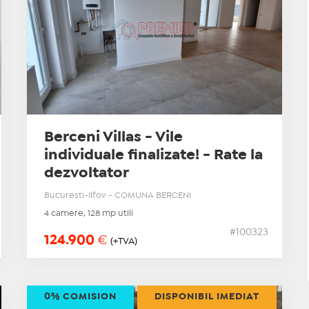
Berceni Villas - Vile
individuale finalizate! - Rate la
dezvoltator
Bucuresti-Ilfov - COMUNA BERCENI
4 camere, 128 mp utili
#100323
124.900
€
(+TVA)
0% COMISION
DISPONIBIL IMEDIAT