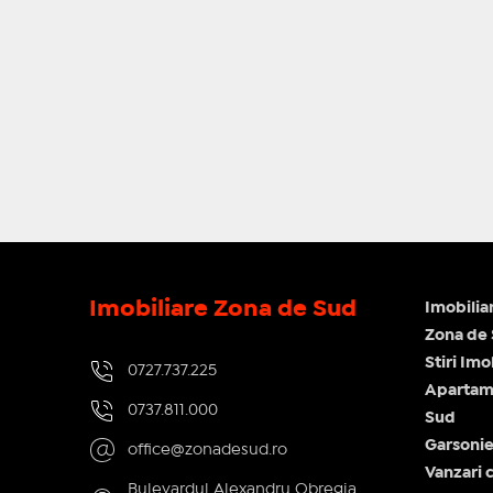
Imobiliare Zona de Sud
Imobilia
Zona de
Stiri Im
0727.737.225
Apartame
0737.811.000
Sud
Garsonie
office@zonadesud.ro
Vanzari c
Bulevardul Alexandru Obregia