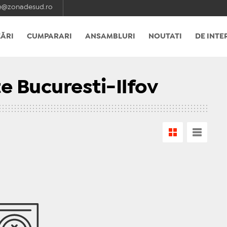
e@zonadesud.ro
ĂRI
CUMPARARI
ANSAMBLURI
NOUTATI
DE INTE
e Bucuresti-Ilfov