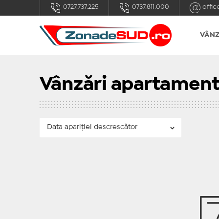
0727.737.225
0737.811.000
offic
VÂNZ
Vânzări apartament