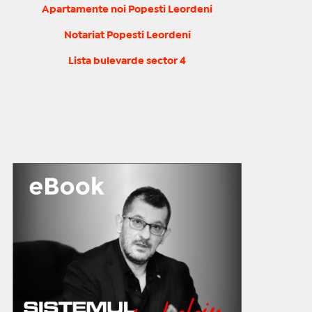
Apartamente noi Popesti Leordeni
Notariat Popesti Leordeni
Lista bulevarde sector 4