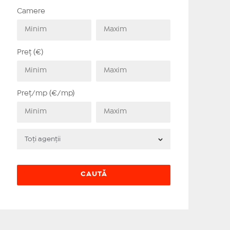
Camere
Preț (€)
Preț/mp (€/mp)