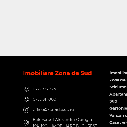
Imobiliare Zona de Sud
Imobilia
Zona de
Stiri Im
0727.737.225
Apartame
0737.811.000
Sud
Garsonie
office@zonadesud.ro
Vanzari c
Bulevardul Alexandru Obregia
Case , vi
19A-19G - IMOBILIARE BUCURESTI