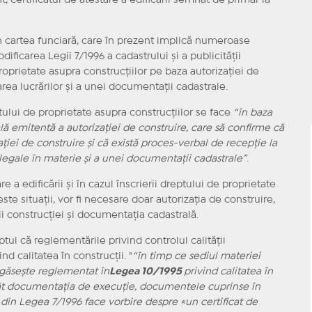
, certificatul de atestare a edificării semnat de primar la
n cartea funciară, care în prezent implică numeroase
icarea Legii 7/1996 a cadastrului și a publicității
roprietate asupra construcțiilor pe baza autorizației de
rea lucrărilor și a unei documentații cadastrale.
ului de proprietate asupra construcțiilor se face
“în baza
ală emitentă a autorizației de construire, care să confirme că
ției de construire și că există proces-verbal de recepție la
i legale în materie și a unei documentații cadastrale”
.
re a edificării și în cazul înscrierii dreptului de proprietate
ste situații, vor fi necesare doar autorizația de construire,
ii construcției și documentația cadastrală.
tul că reglementările privind controlul calității
nd calitatea în construcții. "
“în timp ce sediul materiei
e găseşte reglementat în
Legea 10/1995
privind calitatea în
sc atât documentaţia de execuţie, documentele cuprinse în
7 din Legea 7/1996 face vorbire despre «un certificat de