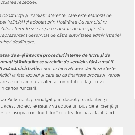
ctuarea recepţiei.
construcţii şi instalaţii aferente, care este elaborat de
aţiei (MDLPA) şi adoptat prin Hotărârea Guvernului nr.
alaţiilor aferente se ocupă o comisie de recepţie din
reprezentant desemnat de către autoritatea administraţiei
ire/ desfiinţare.
tatea de a-şi întocmi proceduri interne de lucru şi de
naţi îşi îndeplinesc sarcinile de serviciu, fără a mai fi
 act administrativ,
care nu face altceva decât să ateste
rii la faţa locului şi care au ca finalitate procesul-verbal
are a edificării nu va afecta controlul calității, ci va
în cartea funciară.
t de Parlament, promulgat prin decret prezidențial și
t, acest proiect legislativ va aduce un plus de eficiență și
etate asupra construcțiilor în cartea funciară, facilitând