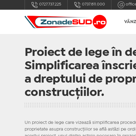
0727.737.225
0737.811.000
offic
VÂNZ
Proiect de lege în d
Simplificarea înscrie
a dreptului de prop
construcțiilor.
Un proiect de lege care vizează simplificarea procedur
proprietate asupra construcțiilor se află astăzi pe ord