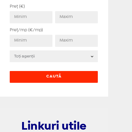
Preț (€)
Preț/mp (€/mp)
Linkuri utile