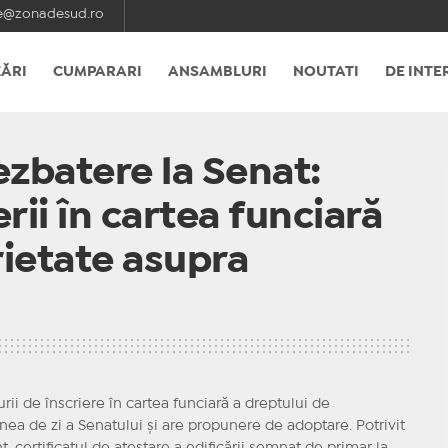
e@zonadesud.ro
ĂRI
CUMPARARI
ANSAMBLURI
NOUTATI
DE INTE
ezbatere la Senat:
rii în cartea funciară
rietate asupra
ii de înscriere în cartea funciară a dreptului de
inea de zi a Senatului și are propunere de adoptare. Potrivit