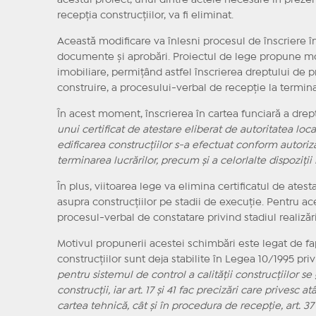
acestui proiect, unul dintre actele necesare în prezent
recepția construcțiilor, va fi eliminat.
Această modificare va înlesni procesul de înscriere î
documente și aprobări. Proiectul de lege propune modif
imobiliare, permițând astfel înscrierea dreptului de p
construire, a procesului-verbal de recepție la termina
În acest moment, înscrierea în cartea funciară a drept
unui certificat de atestare eliberat de autoritatea loc
edificarea construcțiilor s-a efectuat conform autoriza
terminarea lucrărilor, precum și a celorlalte dispoziți
În plus, viitoarea lege va elimina certificatul de atesta
asupra construcțiilor pe stadii de execuție. Pentru ace
procesul-verbal de constatare privind stadiul realizăr
Motivul propunerii acestei schimbări este legat de fap
construcțiilor sunt deja stabilite în Legea 10/1995 privi
pentru sistemul de control a calităţii construcţiilor s
construcţii, iar art. 17 şi 41 fac precizări care prive
cartea tehnică, cât şi în procedura de recepţie, art. 3