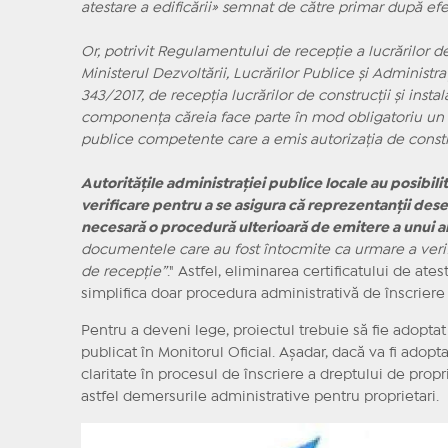
atestare a edificării» semnat de către primar după efe
Or, potrivit Regulamentului de recepţie a lucrărilor de 
Ministerul Dezvoltării, Lucrărilor Publice şi Administr
343/2017, de recepţia lucrărilor de construcţii şi inst
componenţa căreia face parte în mod obligatoriu un 
publice competente care a emis autorizaţia de constru
Autorităţile administraţiei publice locale au posibili
verificare pentru a se asigura că reprezentanţii desem
necesară o procedură ulterioară de emitere a unui alt
documentele care au fost întocmite ca urmare a verifică
de recepţie”
." Astfel, eliminarea certificatului de atest
simplifica doar procedura administrativă de înscriere 
Pentru a deveni lege, proiectul trebuie să fie adopta
publicat în Monitorul Oficial. Așadar, dacă va fi adopta
claritate în procesul de înscriere a dreptului de propri
astfel demersurile administrative pentru proprietari.