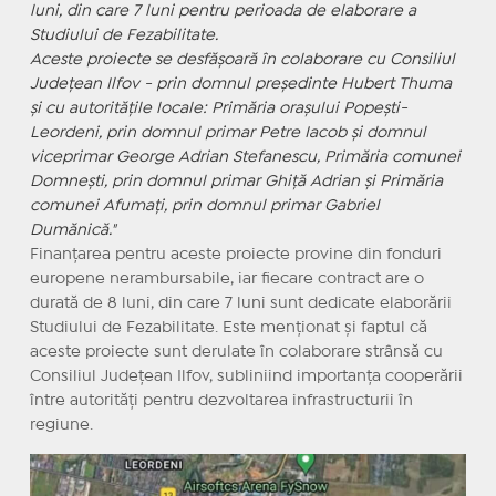
luni, din care 7 luni pentru perioada de elaborare a
Studiului de Fezabilitate.
Aceste proiecte se desfășoară în colaborare cu Consiliul
Județean Ilfov - prin domnul președinte
Hubert Thuma
și cu autoritățile locale: Primăria orașului Popești-
Leordeni, prin domnul primar
Petre Iacob
și domnul
viceprimar
George Adrian Stefanescu
, Primăria comunei
Domnești, prin domnul primar
Ghiță Adrian
și Primăria
comunei Afumați, prin domnul primar Gabriel
Dumănică."
Finanțarea pentru aceste proiecte provine din fonduri
europene nerambursabile, iar fiecare contract are o
durată de 8 luni, din care 7 luni sunt dedicate elaborării
Studiului de Fezabilitate. Este menționat și faptul că
aceste proiecte sunt derulate în colaborare strânsă cu
Consiliul Județean Ilfov, subliniind importanța cooperării
între autorități pentru dezvoltarea infrastructurii în
regiune.