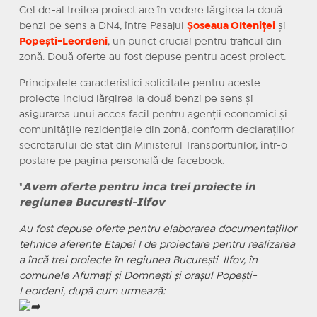
Cel de-al treilea proiect are în vedere lărgirea la două
benzi pe sens a DN4, între Pasajul
Șoseaua Olteniței
și
Popești-Leordeni
, un punct crucial pentru traficul din
zonă. Două oferte au fost depuse pentru acest proiect.
Principalele caracteristici solicitate pentru aceste
proiecte includ lărgirea la două benzi pe sens și
asigurarea unui acces facil pentru agenții economici și
comunitățile rezidențiale din zonă, conform declarațiilor
secretarului de stat din Ministerul Transporturilor, într-o
postare pe pagina personală de facebook:
"
𝗔𝘃𝗲𝗺 𝗼𝗳𝗲𝗿𝘁𝗲 𝗽𝗲𝗻𝘁𝗿𝘂 𝗶𝗻𝗰𝗮 𝘁𝗿𝗲𝗶 𝗽𝗿𝗼𝗶𝗲𝗰𝘁𝗲 𝗶𝗻
𝗿𝗲𝗴𝗶𝘂𝗻𝗲𝗮 𝗕𝘂𝗰𝘂𝗿𝗲𝘀𝘁𝗶-𝗜𝗹𝗳𝗼𝘃
Au fost depuse oferte pentru elaborarea documentațiilor
tehnice aferente Etapei I de proiectare pentru realizarea
a încă trei proiecte în regiunea București-Ilfov, în
comunele Afumați și Domnești și orașul Popești-
Leordeni, după cum urmează: