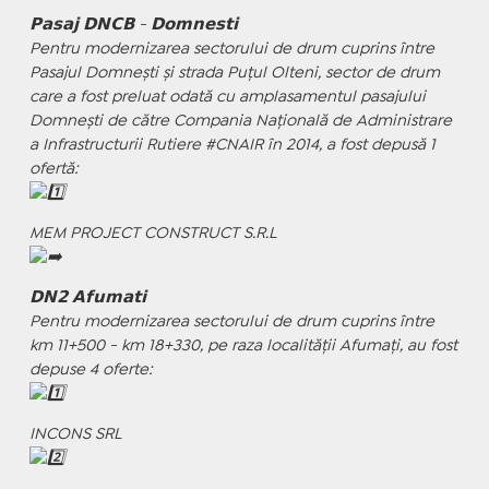
𝗣𝗮𝘀𝗮𝗷 𝗗𝗡𝗖𝗕 - 𝗗𝗼𝗺𝗻𝗲𝘀𝘁𝗶
Pentru modernizarea sectorului de drum cuprins între
Pasajul Domnești și strada Puțul Olteni, sector de drum
care a fost preluat odată cu amplasamentul pasajului
Domnești de către Compania Națională de Administrare
a Infrastructurii Rutiere #CNAIR în 2014, a fost depusă 1
ofertă:
MEM PROJECT CONSTRUCT S.R.L
𝗗𝗡𝟮 𝗔𝗳𝘂𝗺𝗮𝘁𝗶
Pentru modernizarea sectorului de drum cuprins între
km 11+500 - km 18+330, pe raza localității Afumați, au fost
depuse 4 oferte:
INCONS SRL