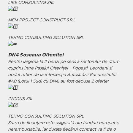
LIKE CONSULTING SRL
MEM PROJECT CONSTRUCT S.R.L
TEHNO CONSULTING SOLUTION SRL
𝗗𝗡𝟰 𝗦𝗼𝘀𝗲𝗮𝘂𝗮 𝗢𝗹𝘁𝗲𝗻𝗶𝘁𝗲𝗶
Pentru lărgirea la 2 benzi pe sens a sectorului de drum
cuprins între Pasajul Olteniței - Popești-Leordeni și
nodul rutier de la intersecția Autostrăzii Bucureștiului
#A0 (Lotul 1 Sud) cu DN4, au fost depuse 2 oferte:
INCONS SRL
TEHNO CONSULTING SOLUTION SRL
Sursa de finanțare este asigurată din fonduri europene
nerambursabile, iar durata fiecărui contract va fi de 8