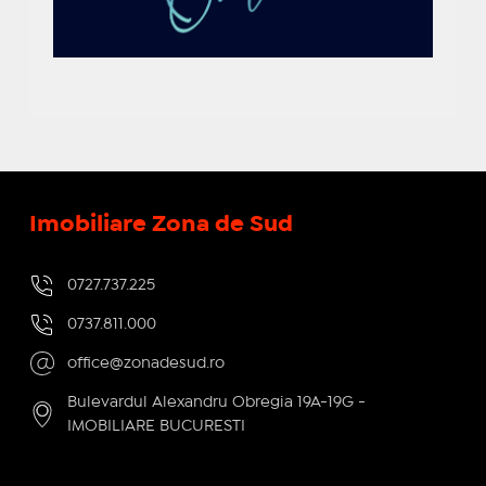
Imobiliare Zona de Sud
0727.737.225
0737.811.000
office@zonadesud.ro
Bulevardul Alexandru Obregia 19A-19G -
IMOBILIARE BUCURESTI