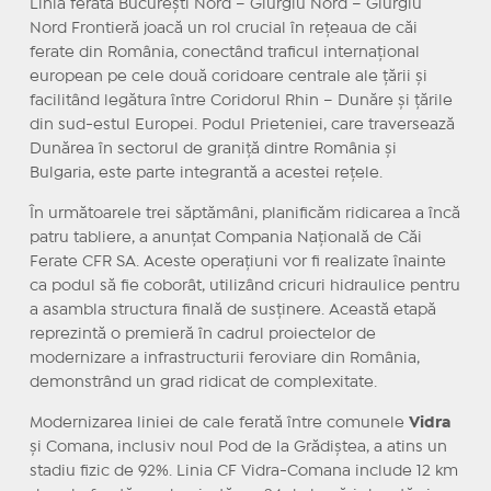
Linia ferată București Nord – Giurgiu Nord – Giurgiu
Nord Frontieră joacă un rol crucial în rețeaua de căi
ferate din România, conectând traficul internațional
european pe cele două coridoare centrale ale țării și
facilitând legătura între Coridorul Rhin – Dunăre și țările
din sud-estul Europei. Podul Prieteniei, care traversează
Dunărea în sectorul de graniță dintre România și
Bulgaria, este parte integrantă a acestei rețele.
În următoarele trei săptămâni, planificăm ridicarea a încă
patru tabliere, a anunțat Compania Națională de Căi
Ferate CFR SA. Aceste operațiuni vor fi realizate înainte
ca podul să fie coborât, utilizând cricuri hidraulice pentru
a asambla structura finală de susținere. Această etapă
reprezintă o premieră în cadrul proiectelor de
modernizare a infrastructurii feroviare din România,
demonstrând un grad ridicat de complexitate.
Modernizarea liniei de cale ferată între comunele
Vidra
și Comana, inclusiv noul Pod de la Grădiștea, a atins un
stadiu fizic de 92%. Linia CF Vidra-Comana include 12 km