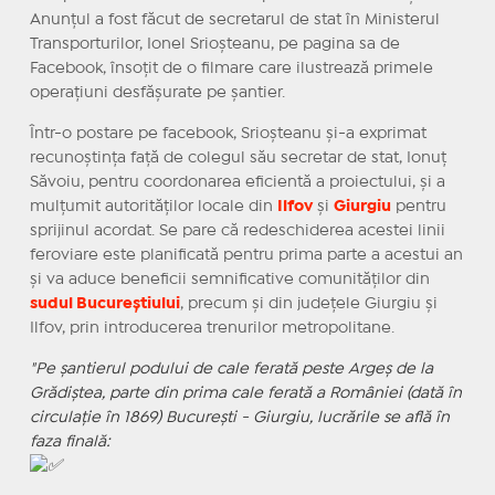
Anunțul a fost făcut de secretarul de stat în Ministerul
Transporturilor, Ionel Srioșteanu, pe pagina sa de
Facebook, însoțit de o filmare care ilustrează primele
operațiuni desfășurate pe șantier.
Într-o postare pe facebook, Srioșteanu și-a exprimat
recunoștința față de colegul său secretar de stat, Ionuț
Săvoiu, pentru coordonarea eficientă a proiectului, și a
mulțumit autorităților locale din
Ilfov
și
Giurgiu
pentru
sprijinul acordat. Se pare că redeschiderea acestei linii
feroviare este planificată pentru prima parte a acestui an
și va aduce beneficii semnificative comunităților din
sudul Bucureștiului
, precum și din județele Giurgiu și
Ilfov, prin introducerea trenurilor metropolitane.
"Pe șantierul podului de cale ferată peste Argeș de la
Grădiștea, parte din prima cale ferată a României (dată în
circulație în 1869) București - Giurgiu, lucrările se află în
faza finală: