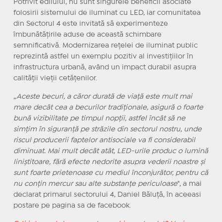
Potrivit edilului, nu sunt singurele beneficii asociate
folosirii sistemului de iluminat cu LED, iar comunitatea
din Sectorul 4 este invitată să experimenteze
îmbunătățirile aduse de această schimbare
semnificativă. Modernizarea rețelei de iluminat public
reprezintă astfel un exemplu pozitiv al investițiilor în
infrastructura urbană, având un impact durabil asupra
calității vieții cetățenilor.
„
Aceste becuri, a căror durată de viață este mult mai
mare decât cea a becurilor tradiționale, asigură o foarte
bună vizibilitate pe timpul nopții, astfel încât să ne
simțim în siguranță pe străzile din sectorul nostru, unde
riscul producerii faptelor antisociale va fi considerabil
diminuat.
Mai mult decât atât, LED-urile produc o lumină
liniștitoare, fără efecte nedorite asupra vederii noastre și
sunt foarte prietenoase cu mediul înconjurător, pentru că
nu conțin mercur sau alte substanțe periculoase
", a mai
declarat primarul sectorului 4, Daniel Băluță, în aceeasi
postare pe pagina sa de facebook.