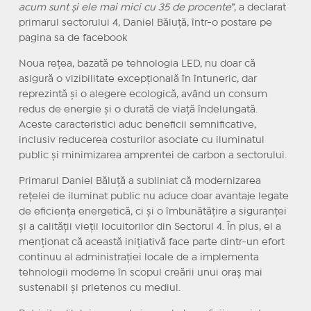
acum sunt și ele mai mici cu 35 de procente
”, a declarat
primarul sectorului 4, Daniel Băluță, într-o postare pe
pagina sa de facebook
Noua rețea, bazată pe tehnologia LED, nu doar că
asigură o vizibilitate excepțională în întuneric, dar
reprezintă și o alegere ecologică, având un consum
redus de energie și o durată de viață îndelungată.
Aceste caracteristici aduc beneficii semnificative,
inclusiv reducerea costurilor asociate cu iluminatul
public și minimizarea amprentei de carbon a sectorului.
Primarul Daniel Băluță a subliniat că modernizarea
rețelei de iluminat public nu aduce doar avantaje legate
de eficiența energetică, ci și o îmbunătățire a siguranței
și a calității vieții locuitorilor din Sectorul 4. În plus, el a
menționat că această inițiativă face parte dintr-un efort
continuu al administrației locale de a implementa
tehnologii moderne în scopul creării unui oraș mai
sustenabil și prietenos cu mediul.