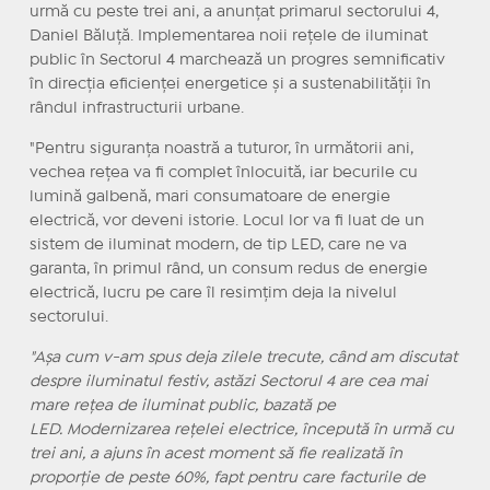
urmă cu peste trei ani, a anunţat primarul sectorului 4,
Daniel Băluţă. Implementarea noii rețele de iluminat
public în Sectorul 4 marchează un progres semnificativ
în direcția eficienței energetice și a sustenabilității în
rândul infrastructurii urbane.
"Pentru siguranța noastră a tuturor, în următorii ani,
vechea rețea va fi complet înlocuită, iar becurile cu
lumină galbenă, mari consumatoare de energie
electrică, vor deveni istorie. Locul lor va fi luat de un
sistem de iluminat modern, de tip LED, care ne va
garanta, în primul rând, un consum redus de energie
electrică, lucru pe care îl resimțim deja la nivelul
sectorului.
"Așa cum v-am spus deja zilele trecute, când am discutat
despre iluminatul festiv, astăzi Sectorul 4 are cea mai
mare rețea de iluminat public, bazată pe
LED.
Modernizarea rețelei electrice, începută în urmă cu
trei ani, a ajuns în acest moment să fie realizată în
proporție de peste 60%, fapt pentru care facturile de