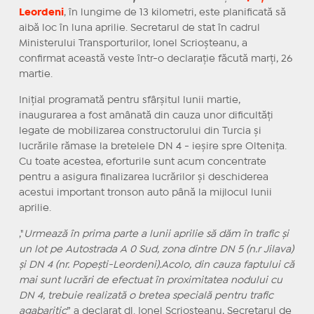
Leordeni
, în lungime de 13 kilometri, este planificată să
aibă loc în luna aprilie. Secretarul de stat în cadrul
Ministerului Transporturilor, Ionel Scrioșteanu, a
confirmat această veste într-o declarație făcută marți, 26
martie.
Inițial programată pentru sfârșitul lunii martie,
inaugurarea a fost amânată din cauza unor dificultăți
legate de mobilizarea constructorului din Turcia și
lucrările rămase la bretelele DN 4 - ieșire spre Oltenița.
Cu toate acestea, eforturile sunt acum concentrate
pentru a asigura finalizarea lucrărilor și deschiderea
acestui important tronson auto până la mijlocul lunii
aprilie.
,"
Urmează în prima parte a lunii aprilie să dăm în trafic și
un lot pe Autostrada A 0 Sud, zona dintre DN 5 (n.r Jilava)
și DN 4 (nr. Popești-Leordeni).Acolo, din cauza faptului că
mai sunt lucrări de efectuat în proximitatea nodului cu
DN 4, trebuie realizată o bretea specială pentru trafic
agabaritic
” a declarat dl. Ionel Scrioșteanu, Secretarul de