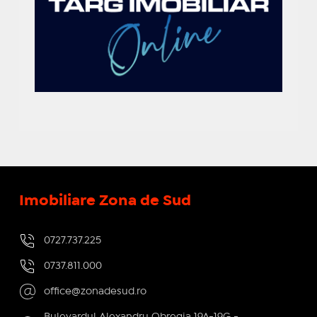
Imobiliare Zona de Sud
0727.737.225
0737.811.000
office@zonadesud.ro