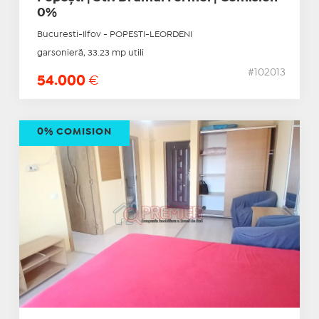
0%
Bucuresti-Ilfov - POPESTI-LEORDENI
garsonieră, 33.23 mp utili
#102013
54.000
€
0% COMISION