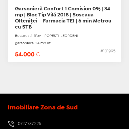
Garsonieră Confort 1 Comision 0% | 34
mp | Bloc Tip Vilă 2018 | Șoseaua
Olteniței – Farmacia TEI | 6 min Metrou
cu STB
Bucuresti-Ilfov - POPESTI-LEORDENI
garsonieră, 34 mp utili
#101995
54.000
€
Imobiliare Zona de Sud
0727.737.225