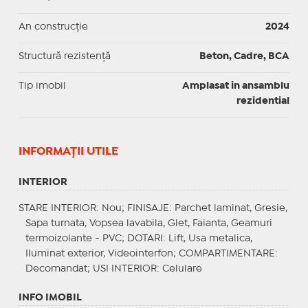
An construcție
2024
Structură rezistență
Beton, Cadre, BCA
Tip imobil
Amplasat in ansamblu
rezidential
INFORMAŢII UTILE
INTERIOR
STARE INTERIOR
: Nou;
FINISAJE
: Parchet laminat, Gresie,
Sapa turnata, Vopsea lavabila, Glet, Faianta, Geamuri
termoizolante - PVC;
DOTARI
: Lift, Usa metalica,
Iluminat exterior, Videointerfon;
COMPARTIMENTARE
:
Decomandat;
USI INTERIOR
: Celulare
INFO IMOBIL