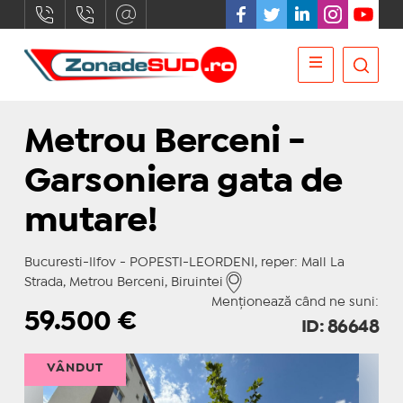
Metrou Berceni -
Garsoniera gata de
mutare!
Bucuresti-Ilfov - POPESTI-LEORDENI, reper: Mall La
Strada, Metrou Berceni, Biruintei
Menționează când ne suni:
59.500
€
ID: 86648
VÂNDUT