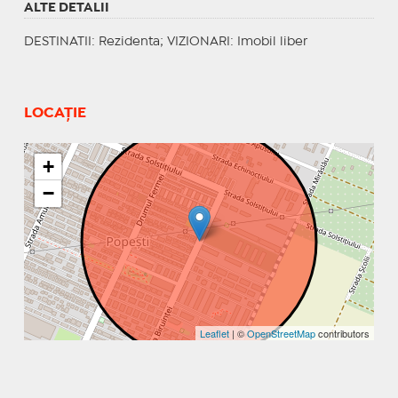
ALTE DETALII
DESTINATII
: Rezidenta;
VIZIONARI
: Imobil liber
LOCAȚIE
+
−
Leaflet
| ©
OpenStreetMap
contributors