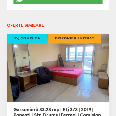
OFERTE SIMILARE
0% COMISION
DISPONIBIL IMEDIAT
Garsonieră 33.23 mp | Etj 3/3 | 2019 |
Popești | Str. Drumul Fermei | Comision