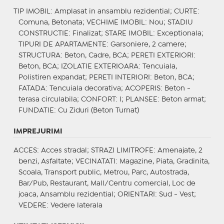
TIP IMOBIL
: Amplasat in ansamblu rezidential;
CURTE
:
Comuna, Betonata;
VECHIME IMOBIL
: Nou;
STADIU
CONSTRUCTIE
: Finalizat;
STARE IMOBIL
: Exceptionala;
TIPURI DE APARTAMENTE
: Garsoniere, 2 camere;
STRUCTURA
: Beton, Cadre, BCA;
PERETI EXTERIORI
:
Beton, BCA;
IZOLATIE EXTERIOARA
: Tencuiala,
Polistiren expandat;
PERETI INTERIORI
: Beton, BCA;
FATADA
: Tencuiala decorativa;
ACOPERIS
: Beton -
terasa circulabila;
CONFORT
: I;
PLANSEE
: Beton armat;
FUNDATIE
: Cu Ziduri (Beton Turnat)
IMPREJURIMI
ACCES
: Acces stradal;
STRAZI LIMITROFE
: Amenajate, 2
benzi, Asfaltate;
VECINATATI
: Magazine, Piata, Gradinita,
Scoala, Transport public, Metrou, Parc, Autostrada,
Bar/Pub, Restaurant, Mall/Centru comercial, Loc de
joaca, Ansamblu rezidential;
ORIENTARI
: Sud - Vest;
VEDERE
: Vedere laterala