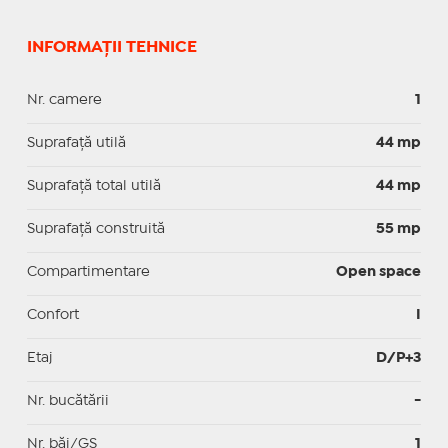
INFORMAȚII TEHNICE
Nr. camere
1
Suprafaţă utilă
44 mp
Suprafaţă total utilă
44 mp
Suprafaţă construită
55 mp
Compartimentare
Open space
Confort
I
Etaj
D/P+3
Nr. bucătării
-
Nr. băi/GS
1