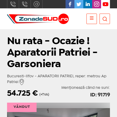
Nu rata - Ocazie !
Aparatorii Patriei -
Garsoniera
Bucuresti-Ilfov - APARATORII PATRIEI, reper: metrou Ap
Patriei
Menționează când ne suni:
54.725
€
ID: 91719
(+TVA)
VÂNDUT