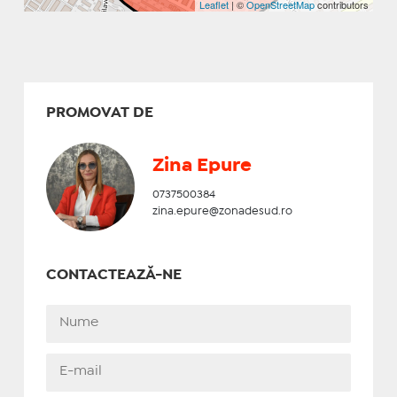
Leaflet
| ©
OpenStreetMap
contributors
PROMOVAT DE
Zina Epure
0737500384
zina.epure@zonadesud.ro
CONTACTEAZĂ-NE