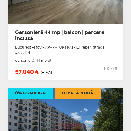
Garsonieră 44 mp | balcon | parcare
inclusă
Bucuresti-Ilfov - APARATORII PATRIEI, reper: Strada
Arcadiei
garsonieră, 44 mp utili
#100778
57.040
€
(+TVA)
0% COMISION
OFERTĂ NOUĂ