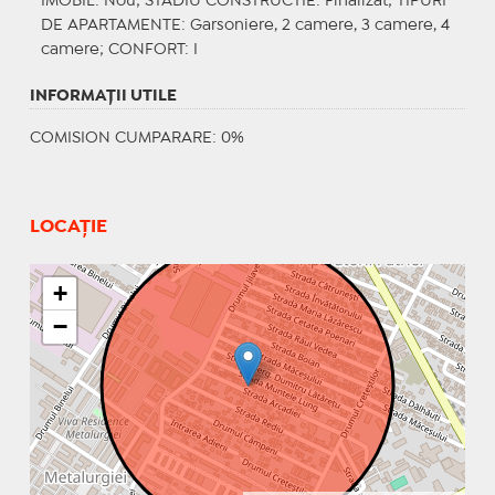
IMOBIL
: Nou;
STADIU CONSTRUCTIE
: Finalizat;
TIPURI
DE APARTAMENTE
: Garsoniere, 2 camere, 3 camere, 4
camere;
CONFORT
: I
INFORMAŢII UTILE
COMISION CUMPARARE: 0%
LOCAȚIE
+
−