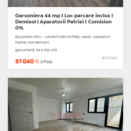
Garsoniera 44 mp I Loc parcare inclus I
Demisol I Aparatorii Patriei I Comision
0%
Bucuresti-Ilfov - APARATORII PATRIEI, reper: Aparatorii
Patriei, Sos Berceni
garsonieră, 44.4 mp utili
#100961
57.040
€
(+TVA)