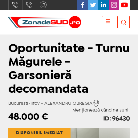
Oportunitate - Turnu
Măgurele -
Garsonieră
decomandata
Bucuresti-Ilfov - ALEXANDRU OBREGIA
Menționează când ne suni:
48.000
€
ID: 96430
DISPONIBIL IMEDIAT