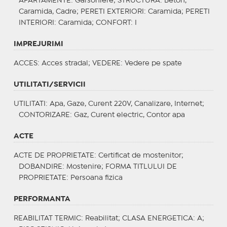
APARTAMENTE
: Garsoniere;
STRUCTURA
: Beton,
Caramida, Cadre;
PERETI EXTERIORI
: Caramida;
PERETI
INTERIORI
: Caramida;
CONFORT
: I
IMPREJURIMI
ACCES
: Acces stradal;
VEDERE
: Vedere pe spate
UTILITATI/SERVICII
UTILITATI
: Apa, Gaze, Curent 220V, Canalizare, Internet;
CONTORIZARE
: Gaz, Curent electric, Contor apa
ACTE
ACTE DE PROPRIETATE
: Certificat de mostenitor;
DOBANDIRE
: Mostenire;
FORMA TITLULUI DE
PROPRIETATE
: Persoana fizica
PERFORMANTA
REABILITAT TERMIC
: Reabilitat;
CLASA ENERGETICA
: A;