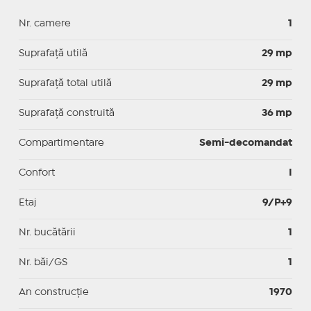
Nr. camere
1
Suprafaţă utilă
29 mp
Suprafaţă total utilă
29 mp
Suprafaţă construită
36 mp
Compartimentare
Semi-decomandat
Confort
I
Etaj
9/P+9
Nr. bucătării
1
Nr. băi/GS
1
An construcție
1970