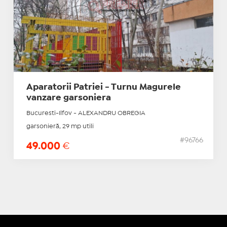
Aparatorii Patriei - Turnu Magurele
vanzare garsoniera
Bucuresti-Ilfov - ALEXANDRU OBREGIA
garsonieră, 29 mp utili
#96766
49.000
€