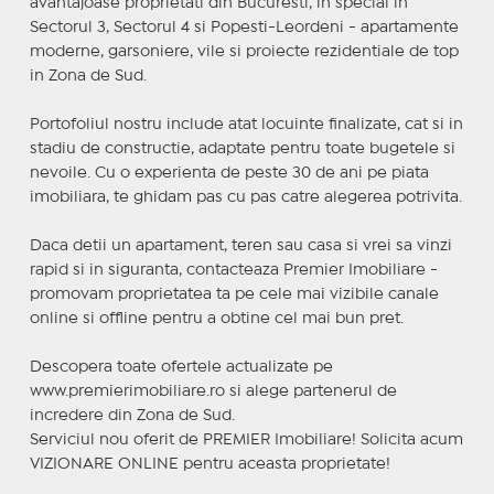
avantajoase proprietati din Bucuresti, in special in
Sectorul 3, Sectorul 4 si Popesti-Leordeni - apartamente
moderne, garsoniere, vile si proiecte rezidentiale de top
in Zona de Sud.
Portofoliul nostru include atat locuinte finalizate, cat si in
stadiu de constructie, adaptate pentru toate bugetele si
nevoile. Cu o experienta de peste 30 de ani pe piata
imobiliara, te ghidam pas cu pas catre alegerea potrivita.
Daca detii un apartament, teren sau casa si vrei sa vinzi
rapid si in siguranta, contacteaza Premier Imobiliare -
promovam proprietatea ta pe cele mai vizibile canale
online si offline pentru a obtine cel mai bun pret.
Descopera toate ofertele actualizate pe
www.premierimobiliare.ro si alege partenerul de
incredere din Zona de Sud.
Serviciul nou oferit de PREMIER Imobiliare! Solicita acum
VIZIONARE ONLINE pentru aceasta proprietate!