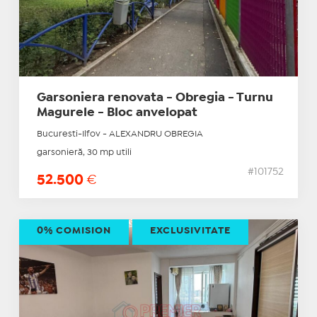
Garsoniera renovata - Obregia - Turnu
Magurele - Bloc anvelopat
Bucuresti-Ilfov - ALEXANDRU OBREGIA
garsonieră, 30 mp utili
#101752
52.500
€
0% COMISION
EXCLUSIVITATE