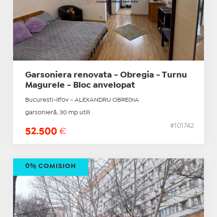
Garsoniera renovata - Obregia - Turnu
Magurele - Bloc anvelopat
Bucuresti-Ilfov - ALEXANDRU OBREGIA
garsonieră, 30 mp utili
#101742
52.500
€
0% COMISION