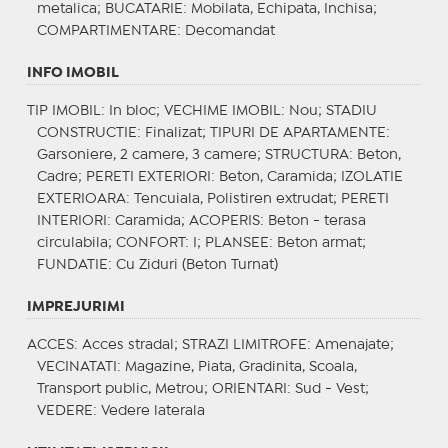
metalica;
BUCATARIE
: Mobilata, Echipata, Inchisa;
COMPARTIMENTARE
: Decomandat
INFO IMOBIL
TIP IMOBIL
: In bloc;
VECHIME IMOBIL
: Nou;
STADIU
CONSTRUCTIE
: Finalizat;
TIPURI DE APARTAMENTE
:
Garsoniere, 2 camere, 3 camere;
STRUCTURA
: Beton,
Cadre;
PERETI EXTERIORI
: Beton, Caramida;
IZOLATIE
EXTERIOARA
: Tencuiala, Polistiren extrudat;
PERETI
INTERIORI
: Caramida;
ACOPERIS
: Beton - terasa
circulabila;
CONFORT
: I;
PLANSEE
: Beton armat;
FUNDATIE
: Cu Ziduri (Beton Turnat)
IMPREJURIMI
ACCES
: Acces stradal;
STRAZI LIMITROFE
: Amenajate;
VECINATATI
: Magazine, Piata, Gradinita, Scoala,
Transport public, Metrou;
ORIENTARI
: Sud - Vest;
VEDERE
: Vedere laterala