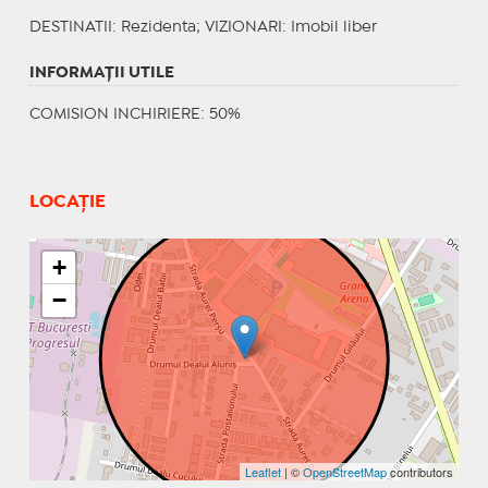
DESTINATII
: Rezidenta;
VIZIONARI
: Imobil liber
INFORMAŢII UTILE
COMISION INCHIRIERE: 50%
LOCAȚIE
+
−
Leaflet
| ©
OpenStreetMap
contributors