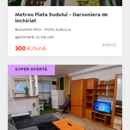
Metrou Piata Sudului - Garsoniera de
inchiriat
Bucuresti-Ilfov - PIATA SUDULUI
garsonieră, 22 mp utili
#99933
300
€/lună
SUPER OFERTĂ