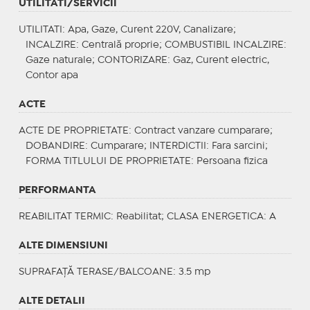
UTILITATI/SERVICII
UTILITATI
: Apa, Gaze, Curent 220V, Canalizare;
INCALZIRE
: Centrală proprie;
COMBUSTIBIL INCALZIRE
:
Gaze naturale;
CONTORIZARE
: Gaz, Curent electric,
Contor apa
ACTE
ACTE DE PROPRIETATE
: Contract vanzare cumparare;
DOBANDIRE
: Cumparare;
INTERDICTII
: Fara sarcini;
FORMA TITLULUI DE PROPRIETATE
: Persoana fizica
PERFORMANTA
REABILITAT TERMIC
: Reabilitat;
CLASA ENERGETICA
: A
ALTE DIMENSIUNI
SUPRAFAȚĂ TERASE/BALCOANE: 3.5 mp
ALTE DETALII