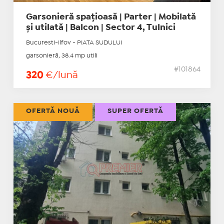
Garsonieră spațioasă | Parter | Mobilată
și utilată | Balcon | Sector 4, Tulnici
Bucuresti-Ilfov - PIATA SUDULUI
garsonieră, 38.4 mp utili
#101864
320
€/lună
OFERTĂ NOUĂ
SUPER OFERTĂ