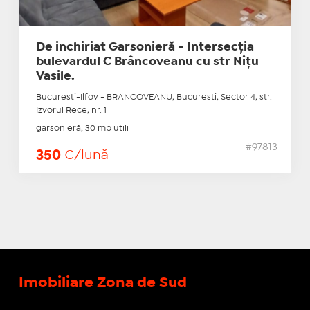
De inchiriat Garsonieră - Intersecția
bulevardul C Brâncoveanu cu str Nițu
Vasile.
Bucuresti-Ilfov - BRANCOVEANU, Bucuresti, Sector 4, str.
Izvorul Rece, nr. 1
garsonieră, 30 mp utili
#97813
350
€/lună
Imobiliare Zona de Sud