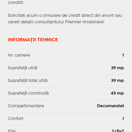
conditii.
Solicitati acum o simulare de credit direct din anunt sau
cereti detalii consultantului Premier Imobiliare!
INFORMAȚII TEHNICE
Nr. camere
1
Suprafaţă utilă
39 mp
Suprafaţă total utilă
39 mp
Suprafaţă construită
45 mp
Compartimentare
Decomandat
Confort
I
Etaj
2/P+7