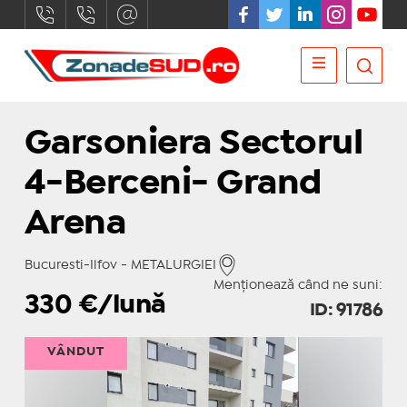
Garsoniera Sectorul
4-Berceni- Grand
Arena
Bucuresti-Ilfov - METALURGIEI
Menționează când ne suni:
330
€/lună
ID: 91786
VÂNDUT