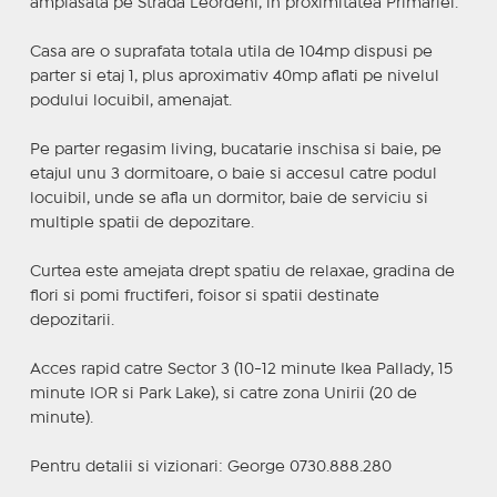
amplasata pe Strada Leordeni, in proximitatea Primariei.
Casa are o suprafata totala utila de 104mp dispusi pe
parter si etaj 1, plus aproximativ 40mp aflati pe nivelul
podului locuibil, amenajat.
Pe parter regasim living, bucatarie inschisa si baie, pe
etajul unu 3 dormitoare, o baie si accesul catre podul
locuibil, unde se afla un dormitor, baie de serviciu si
multiple spatii de depozitare.
Curtea este amejata drept spatiu de relaxae, gradina de
flori si pomi fructiferi, foisor si spatii destinate
depozitarii.
Acces rapid catre Sector 3 (10-12 minute Ikea Pallady, 15
minute IOR si Park Lake), si catre zona Unirii (20 de
minute).
Pentru detalii si vizionari: George 0730.888.280