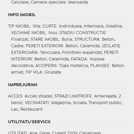
Celulare;
Camere speciale
: Mansarda
INFO IMOBIL
TIP IMOBIL
: Vila;
CURTE
: Individuala, Interioara, Gradina;
VECHIME IMOBIL
: Nou;
STADIU CONSTRUCTIE
:
Finalizat;
STARE IMOBIL
: Buna;
STRUCTURA
: Beton,
Cadre;
PERETI EXTERIORI
: Beton, Caramida;
IZOLATIE
EXTERIOARA
: Tencuiala, Polistiren expandat;
PERETI
INTERIORI
: Beton, Caramida;
FATADA
: Vopsea
decorativa;
ACOPERIS
: Tigla metalica;
PLANSEE
: Beton
armat;
TIP VILA
: Grupate
IMPREJURIMI
ACCES
: Acces stradal;
STRAZI LIMITROFE
: Amenajate, 2
benzi;
VECINATATI
: Magazine, Scoala, Transport public,
Lac, Restaurant
UTILITATI/SERVICII
UTILITATI
: Apa, Gaze, Curent 220V, Canalizare;