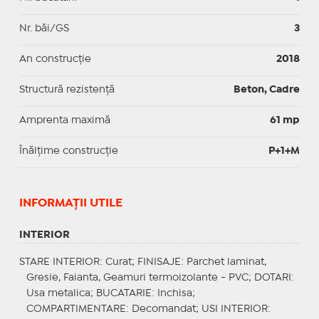
Nr. băi/GS
3
An construcție
2018
Structură rezistență
Beton, Cadre
Amprenta maximă
61 mp
Înălțime construcție
P+1+M
INFORMAŢII UTILE
INTERIOR
STARE INTERIOR
: Curat;
FINISAJE
: Parchet laminat,
Gresie, Faianta, Geamuri termoizolante - PVC;
DOTARI
:
Usa metalica;
BUCATARIE
: Inchisa;
COMPARTIMENTARE
: Decomandat;
USI INTERIOR
: