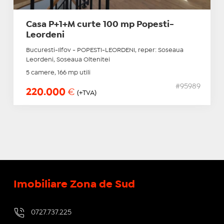
Casa P+1+M curte 100 mp Popesti-
Leordeni
Bucuresti-Ilfov - POPESTI-LEORDENI, reper: Soseaua
Leordeni, Soseaua Oltenitei
5 camere, 166 mp utili
#95989
220.000
€
(+TVA)
Imobiliare Zona de Sud
0727.737.225