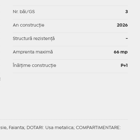
p
Nr. băi/GS
3
p
An construcție
2026
p
Structură rezistență
-
p
Amprenta maximă
66 mp
p
Înălțime construcție
P+1
t
sie, Faianta;
DOTARI
: Usa metalica;
COMPARTIMENTARE
: