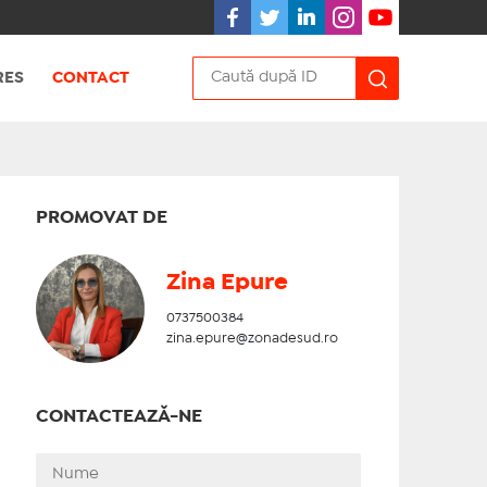
RES
CONTACT
PROMOVAT DE
Zina Epure
0737500384
zina.epure@zonadesud.ro
CONTACTEAZĂ-NE