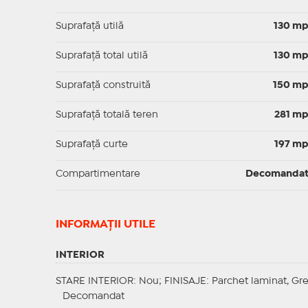
Suprafaţă utilă
130 m
Suprafaţă total utilă
130 m
Suprafaţă construită
150 m
Suprafață totală teren
281 m
Suprafaţă curte
197 m
Compartimentare
Decomanda
INFORMAŢII UTILE
INTERIOR
STARE INTERIOR
: Nou;
FINISAJE
: Parchet laminat, Gre
Decomandat