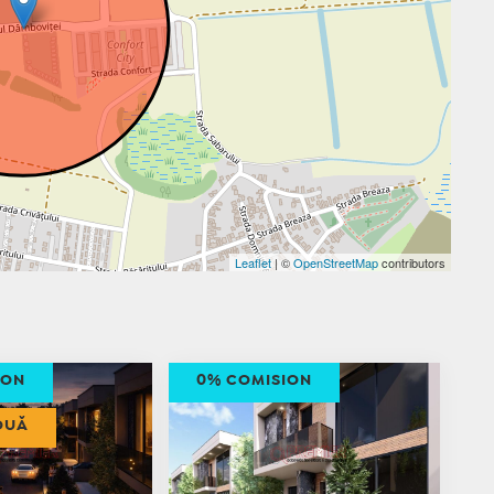
Leaflet
| ©
OpenStreetMap
contributors
ION
0% COMISION
OUĂ