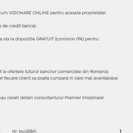
a acum VIZIONARE ONLINE pentru aceasta proprietate!
p de credit bancar.
 sta la dispozitie GRATUIT (comision 0%) pentru:
t la ofertele tuturor bancilor comerciale din Romania.
ncat fiecare client sa poata cumpara in cele mai avantajoase
sau cereti detalii consultantului Premier Imobiliare!
5
Nr. bucătării
1