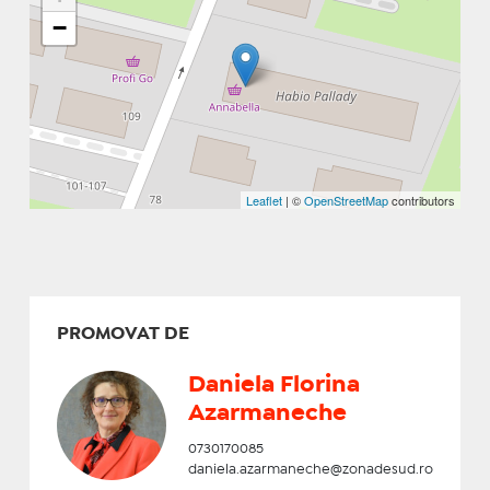
−
Leaflet
| ©
OpenStreetMap
contributors
PROMOVAT DE
Daniela Florina
Azarmaneche
0730170085
daniela.azarmaneche@zonadesud.ro