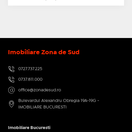
Imobiliare Zona de Sud
0727.737.225
0737.811.000
office@zonadesud.ro
Bulevardul Alexandru Obregia 19A-19G -
IMOBILIARE BUCURESTI
Imobiliare Bucuresti