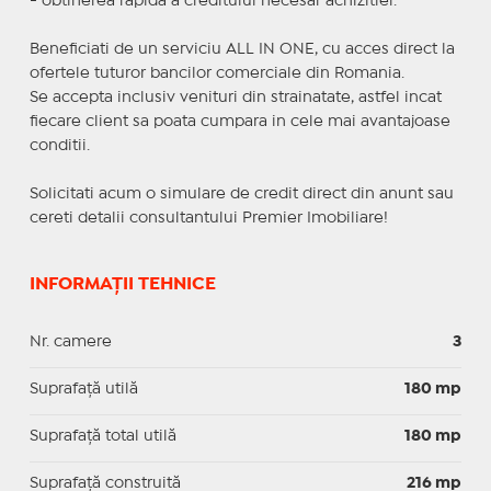
- obtinerea rapida a creditului necesar achizitiei.
Beneficiati de un serviciu ALL IN ONE, cu acces direct la
ofertele tuturor bancilor comerciale din Romania.
Se accepta inclusiv venituri din strainatate, astfel incat
fiecare client sa poata cumpara in cele mai avantajoase
conditii.
Solicitati acum o simulare de credit direct din anunt sau
cereti detalii consultantului Premier Imobiliare!
INFORMAȚII TEHNICE
Nr. camere
3
Suprafaţă utilă
180 mp
Suprafaţă total utilă
180 mp
Suprafaţă construită
216 mp