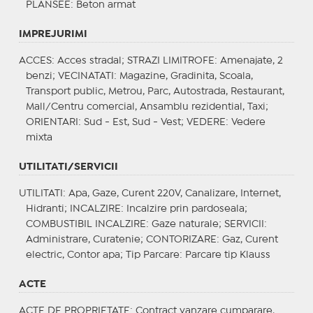
PLANSEE
: Beton armat
IMPREJURIMI
ACCES
: Acces stradal;
STRAZI LIMITROFE
: Amenajate, 2
benzi;
VECINATATI
: Magazine, Gradinita, Scoala,
Transport public, Metrou, Parc, Autostrada, Restaurant,
Mall/Centru comercial, Ansamblu rezidential, Taxi;
ORIENTARI
: Sud - Est, Sud - Vest;
VEDERE
: Vedere
mixta
UTILITATI/SERVICII
UTILITATI
: Apa, Gaze, Curent 220V, Canalizare, Internet,
Hidranti;
INCALZIRE
: Incalzire prin pardoseala;
COMBUSTIBIL INCALZIRE
: Gaze naturale;
SERVICII
:
Administrare, Curatenie;
CONTORIZARE
: Gaz, Curent
electric, Contor apa;
Tip Parcare
: Parcare tip Klauss
ACTE
ACTE DE PROPRIETATE
: Contract vanzare cumparare,