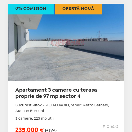
0% COMISION
OFERTĂ NOUĂ
Apartament 3 camere cu terasa
proprie de 97 mp sector 4
Bucuresti-Ilfov - METALURGIEI, reper: Metro Berceni,
Auchan Berceni
3 camere, 223 mp utili
#101650
235.000
€
(+TVA)