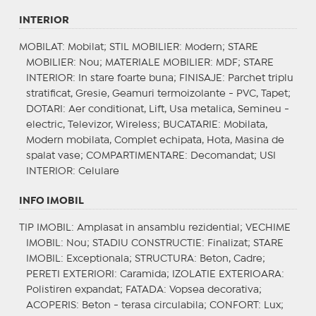
INTERIOR
MOBILAT
: Mobilat;
STIL MOBILIER
: Modern;
STARE
MOBILIER
: Nou;
MATERIALE MOBILIER
: MDF;
STARE
INTERIOR
: In stare foarte buna;
FINISAJE
: Parchet triplu
stratificat, Gresie, Geamuri termoizolante - PVC, Tapet;
DOTARI
: Aer conditionat, Lift, Usa metalica, Semineu -
electric, Televizor, Wireless;
BUCATARIE
: Mobilata,
Modern mobilata, Complet echipata, Hota, Masina de
spalat vase;
COMPARTIMENTARE
: Decomandat;
USI
INTERIOR
: Celulare
INFO IMOBIL
TIP IMOBIL
: Amplasat in ansamblu rezidential;
VECHIME
IMOBIL
: Nou;
STADIU CONSTRUCTIE
: Finalizat;
STARE
IMOBIL
: Exceptionala;
STRUCTURA
: Beton, Cadre;
PERETI EXTERIORI
: Caramida;
IZOLATIE EXTERIOARA
:
Polistiren expandat;
FATADA
: Vopsea decorativa;
ACOPERIS
: Beton - terasa circulabila;
CONFORT
: Lux;