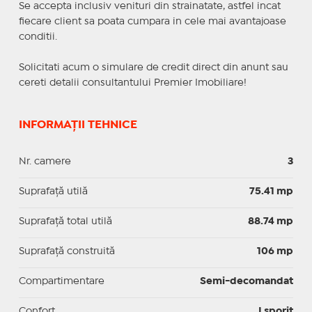
Se accepta inclusiv venituri din strainatate, astfel incat
fiecare client sa poata cumpara in cele mai avantajoase
conditii.
Solicitati acum o simulare de credit direct din anunt sau
cereti detalii consultantului Premier Imobiliare!
INFORMAȚII TEHNICE
Nr. camere
3
Suprafaţă utilă
75.41 mp
Suprafaţă total utilă
88.74 mp
Suprafaţă construită
106 mp
Compartimentare
Semi-decomandat
Confort
I sporit