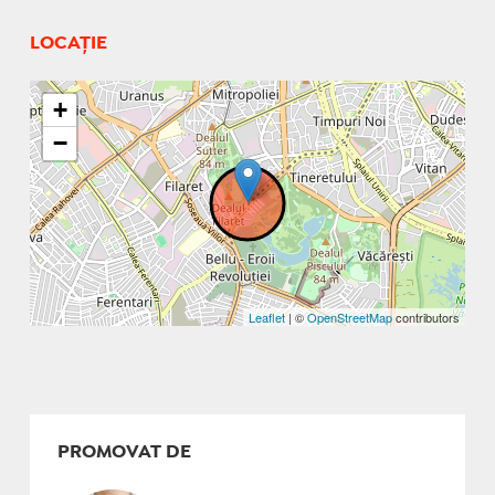
LOCAȚIE
+
−
Leaflet
| ©
OpenStreetMap
contributors
PROMOVAT DE