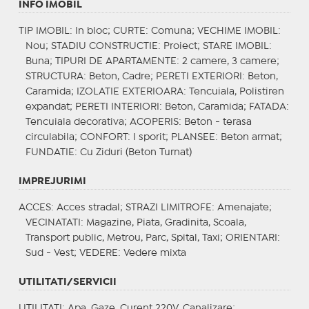
INFO IMOBIL
TIP IMOBIL
: In bloc;
CURTE
: Comuna;
VECHIME IMOBIL
:
Nou;
STADIU CONSTRUCTIE
: Proiect;
STARE IMOBIL
:
Buna;
TIPURI DE APARTAMENTE
: 2 camere, 3 camere;
STRUCTURA
: Beton, Cadre;
PERETI EXTERIORI
: Beton,
Caramida;
IZOLATIE EXTERIOARA
: Tencuiala, Polistiren
expandat;
PERETI INTERIORI
: Beton, Caramida;
FATADA
:
Tencuiala decorativa;
ACOPERIS
: Beton - terasa
circulabila;
CONFORT
: I sporit;
PLANSEE
: Beton armat;
FUNDATIE
: Cu Ziduri (Beton Turnat)
IMPREJURIMI
ACCES
: Acces stradal;
STRAZI LIMITROFE
: Amenajate;
VECINATATI
: Magazine, Piata, Gradinita, Scoala,
Transport public, Metrou, Parc, Spital, Taxi;
ORIENTARI
:
Sud - Vest;
VEDERE
: Vedere mixta
UTILITATI/SERVICII
UTILITATI
: Apa, Gaze, Curent 220V, Canalizare;