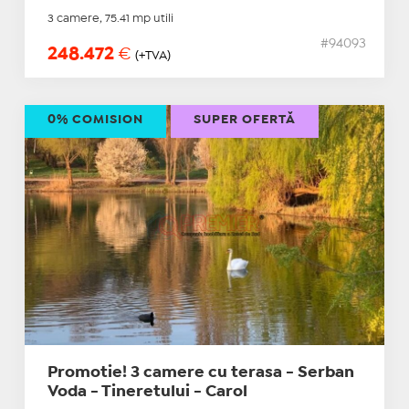
3 camere, 75.41 mp utili
#94093
248.472
€
(+TVA)
0% COMISION
SUPER OFERTĂ
Promotie! 3 camere cu terasa - Serban
Voda - Tineretului - Carol