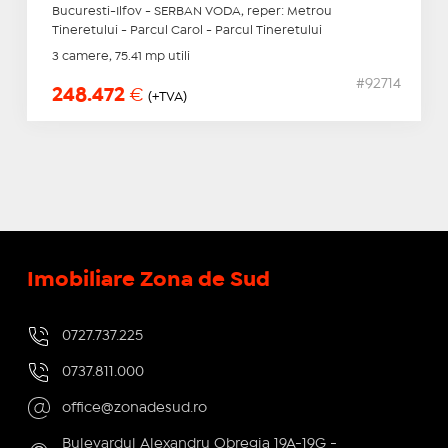
Bucuresti-Ilfov - SERBAN VODA, reper: Metrou
Tineretului - Parcul Carol - Parcul Tineretului
3 camere, 75.41 mp utili
#92714
248.472
€
(+TVA)
Imobiliare Zona de Sud
0727.737.225
0737.811.000
office@zonadesud.ro
Bulevardul Alexandru Obregia 19A-19G -