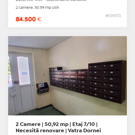
2 camere, 50.59 mp utili
#101973
84.500
€
2 Camere | 50,92 mp | Etaj 7/10 |
Necesită renovare | Vatra Dornei