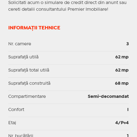
Solicitati acum o simulare de credit direct din anunt sau
cereti detalii consultantului Premier Imobiliare!
INFORMAȚII TEHNICE
Nr. camere
3
Suprafaţă utilă
62 mp
Suprafaţă total utilă
62 mp
Suprafaţă construită
68 mp
Compartimentare
Semi-decomandat
Confort
I
Etaj
4/P+4
Nr. bucătării
1