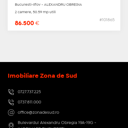
Bucuresti-Ilfov - ALEXANDRU OBREGIA
2 camere, 50.59 mp utili
#101865
86.500
€
Imobiliare Zona de Sud
0727.737.225
0737.811.000
office@zonadesud.ro
Bulevardul Alexandru Obregia 19A-19G -