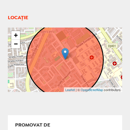
LOCAȚIE
+
−
Leaflet
| ©
OpenStreetMap
contributors
PROMOVAT DE