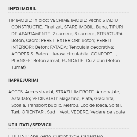
INFO IMOBIL
TIP IMOBIL
: In bloc;
VECHIME IMOBIL
: Vechi;
STADIU
CONSTRUCTIE
: Finalizat;
STARE IMOBIL
: Buna;
TIPURI
DE APARTAMENTE
: 2 camere, 3 camere;
STRUCTURA
:
Beton, Cadre;
PERETI EXTERIORI
: Beton;
PERETI
INTERIORI
: Beton;
FATADA
: Tencuiala decorativa;
ACOPERIS
: Beton - terasa circulabila;
CONFORT
: I;
PLANSEE
: Beton armat;
FUNDATIE
: Cu Ziduri (Beton
Turnat)
IMPREJURIMI
ACCES
: Acces stradal;
STRAZI LIMITROFE
: Amenajate,
Asfaltate;
VECINATATI
: Magazine, Piata, Gradinita,
Scoala, Transport public, Metrou, Loc de joaca, Spital,
Taxi;
ORIENTARI
: Sud - Vest;
VEDERE
: Vedere pe spate
UTILITATI/SERVICII
UTILITATI
: Apa, Gaze, Curent 220V, Canalizare