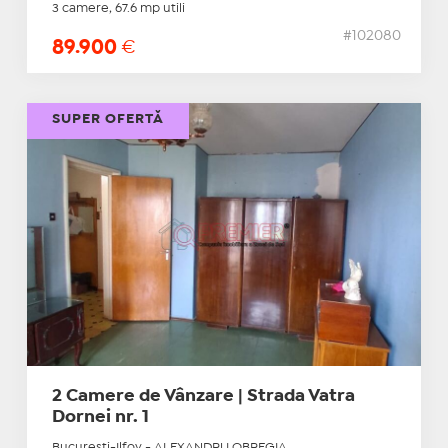
3 camere, 67.6 mp utili
#102080
89.900
€
SUPER OFERTĂ
2 Camere de Vânzare | Strada Vatra
Dornei nr. 1
Bucuresti-Ilfov - ALEXANDRU OBREGIA