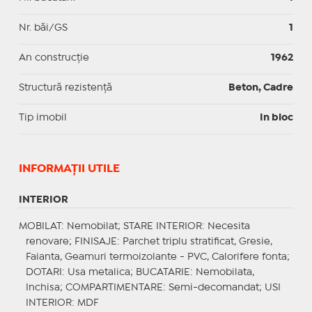
Nr. băi/GS
1
An construcție
1962
Structură rezistență
Beton, Cadre
Tip imobil
In bloc
INFORMAŢII UTILE
INTERIOR
MOBILAT
: Nemobilat;
STARE INTERIOR
: Necesita
renovare;
FINISAJE
: Parchet triplu stratificat, Gresie,
Faianta, Geamuri termoizolante - PVC, Calorifere fonta;
DOTARI
: Usa metalica;
BUCATARIE
: Nemobilata,
Inchisa;
COMPARTIMENTARE
: Semi-decomandat;
USI
INTERIOR
: MDF