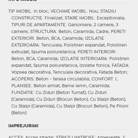
TIP IMOBIL
: In bloc;
VECHIME IMOBIL
: Nou;
STADIU
CONSTRUCTIE
: Finalizat;
STARE IMOBIL
: Exceptionala;
TIPURI DE APARTAMENTE
: Garsoniere, 2 camere, 3
camere;
STRUCTURA
: Beton, Caramida, Cadre;
PERETI
EXTERIORI
: Beton, BCA, Caramida;
IZOLATIE
EXTERIOARA
: Tencuiala, Polistiren expandat, Polistiren
extrudat, Spuma poliuretanica;
PERETI INTERIORI
:
Beton, BCA, Caramida;
IZOLATIE INTERIOARA
: Polistiren
expandat, Spuma poliuretanica, Izolatie fonica;
FATADA
:
Vopsea decorativa, Tencuiala decorativa, Fatada Beton;
ACOPERIS
: Beton - terasa circulabila;
CONFORT
: I;
PLANSEE
: Beton armat, Barne lemn, Caramida;
FUNDATIE
: Cu Ziduri (Beton Turnat), Cu Ziduri
(Caramida), Cu Ziduri (Blocuri Beton), Cu Stalpi (Beton),
Cu Stalpi (Caramida), Cu Stalpi (Blocuri Beton), Pe Piloni
(Beton)
IMPREJURIMI
ACCES
: Acces stradal;
STRAZI LIMITROFE
: Amenajate, 2