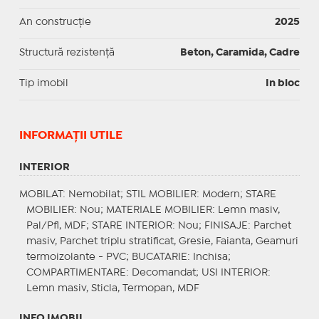
An construcție
2025
Structură rezistență
Beton, Caramida, Cadre
Tip imobil
In bloc
INFORMAŢII UTILE
INTERIOR
MOBILAT
: Nemobilat;
STIL MOBILIER
: Modern;
STARE
MOBILIER
: Nou;
MATERIALE MOBILIER
: Lemn masiv,
Pal/Pfl, MDF;
STARE INTERIOR
: Nou;
FINISAJE
: Parchet
masiv, Parchet triplu stratificat, Gresie, Faianta, Geamuri
termoizolante - PVC;
BUCATARIE
: Inchisa;
COMPARTIMENTARE
: Decomandat;
USI INTERIOR
:
Lemn masiv, Sticla, Termopan, MDF
INFO IMOBIL