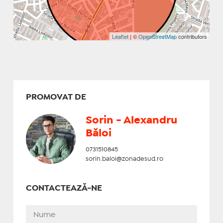
Leaflet
| ©
OpenStreetMap
contributors
PROMOVAT DE
Sorin - Alexandru
Băloi
0731510845
sorin.baloi@zonadesud.ro
CONTACTEAZĂ-NE