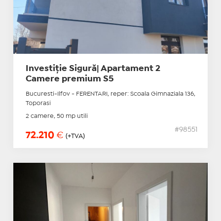
Investiție Sigură| Apartament 2
Camere premium S5
Bucuresti-Ilfov - FERENTARI, reper: Scoala Gimnaziala 136,
Toporasi
2 camere, 50 mp utili
#98551
72.210
€
(+TVA)