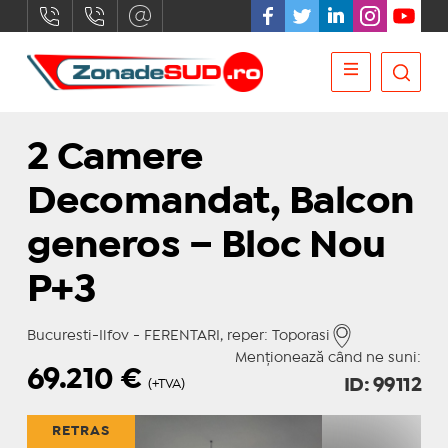
2 Camere
Decomandat, Balcon
generos – Bloc Nou
P+3
Bucuresti-Ilfov - FERENTARI, reper: Toporasi
Menționează când ne suni:
69.210
€
ID: 99112
(+TVA)
RETRAS