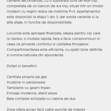
camere decomandat, cu o suprafata utila de 49,8 mp,
completata de un balcon de 4,4 mp, situat intr-un imobil
modern cu regim redus de inaltime P+3. Apartamentul
este disponibil la etajul 1 din 3, dar exista variante si la
alte etaje, in functie de disponibilitate.
Locuinta este aproape finalizata, ideala pentru cei care
isi doresc o mutare rapida, fara a face compromisuri in
ceea ce priveste confortul si calitatea finisajelor.
Compartimentarea este eficienta, cu spatii bine definite
si lumina naturala din abundenta.
Dotari si beneficii:
Centrala proprie pe gaz
Incalzire in pardoseala
Tamplarie cu geam tripan
Finisaje moderne, atent alese
Baie complet echipata cu cabina de dus
Zona ofera acces facil catre puncte de interes