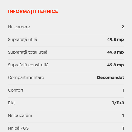
INFORMAȚII TEHNICE
Nr. camere
2
Suprafaţă utilă
49.8 mp
Suprafaţă total utilă
49.8 mp
Suprafaţă construită
49.8 mp
Compartimentare
Decomandat
Confort
I
Etaj
1/P+3
Nr. bucătării
1
Nr. băi/GS
1