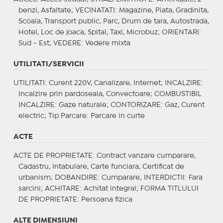
benzi, Asfaltate;
VECINATATI
: Magazine, Piata, Gradinita,
Scoala, Transport public, Parc, Drum de tara, Autostrada,
Hotel, Loc de joaca, Spital, Taxi, Microbuz;
ORIENTARI
:
Sud - Est;
VEDERE
: Vedere mixta
UTILITATI/SERVICII
UTILITATI
: Curent 220V, Canalizare, Internet;
INCALZIRE
:
Incalzire prin pardoseala, Convectoare;
COMBUSTIBIL
INCALZIRE
: Gaze naturale;
CONTORIZARE
: Gaz, Curent
electric;
Tip Parcare
: Parcare in curte
ACTE
ACTE DE PROPRIETATE
: Contract vanzare cumparare,
Cadastru, Intabulare, Carte funciara, Certificat de
urbanism;
DOBANDIRE
: Cumparare;
INTERDICTII
: Fara
sarcini;
ACHITARE
: Achitat integral;
FORMA TITLULUI
DE PROPRIETATE
: Persoana fizica
ALTE DIMENSIUNI