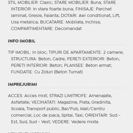
STIL MOBILIER
: Clasic;
STARE MOBILIER
: Buna;
STARE
INTERIOR
: In stare foarte buna;
FINISAJE
: Parchet
laminat, Gresie, Faianta;
DOTARI
: Aer conditionat, Lift,
Usa metalica;
BUCATARIE
: Mobilata, Inchisa;
COMPARTIMENTARE
: Decomandat
INFO IMOBIL
TIP IMOBIL
: In bloc;
TIPURI DE APARTAMENTE
: 2 camere;
STRUCTURA
: Beton, Cadre;
PERETI EXTERIORI
: Beton;
PERETI INTERIORI
: Beton;
PLANSEE
: Beton armat;
FUNDATIE
: Cu Ziduri (Beton Turnat)
IMPREJURIMI
ACCES
: Acces mixt;
STRAZI LIMITROFE
: Amenajate,
Asfaltate;
VECINATATI
: Magazine, Piata, Gradinita,
Scoala, Transport public, Bar/Pub, Mall/Centru
comercial, Loc de joaca, Spital, Taxi;
ORIENTARI
: Sud -
Est, Sud, Sud - Vest;
VEDERE
: Vedere mixta