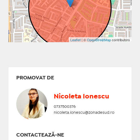
Leaflet
| ©
OpenStreetMap
contributors
PROMOVAT DE
Nicoleta Ionescu
0737500376
nicoleta.ionescu@zonadesud.ro
CONTACTEAZĂ-NE