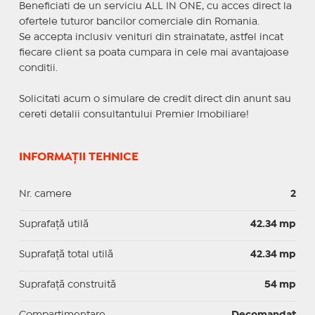
Beneficiati de un serviciu ALL IN ONE, cu acces direct la
ofertele tuturor bancilor comerciale din Romania.
Se accepta inclusiv venituri din strainatate, astfel incat
fiecare client sa poata cumpara in cele mai avantajoase
conditii.
Solicitati acum o simulare de credit direct din anunt sau
cereti detalii consultantului Premier Imobiliare!
INFORMAȚII TEHNICE
Nr. camere
2
Suprafaţă utilă
42.34 mp
Suprafaţă total utilă
42.34 mp
Suprafaţă construită
54 mp
Compartimentare
Decomandat