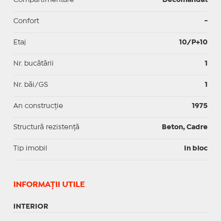
Confort
-
Etaj
10/P+10
Nr. bucătării
1
Nr. băi/GS
1
An construcție
1975
Structură rezistență
Beton, Cadre
Tip imobil
In bloc
INFORMAŢII UTILE
INTERIOR