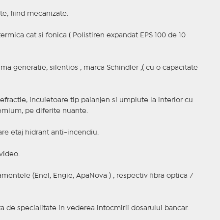
te, fiind mecanizate.
 termica cat si fonica ( Polistiren expandat EPS 100 de 10
ima generatie, silentios , marca Schindler ,( cu o capacitate
-efractie, incuietoare tip paianjen si umplute la interior cu
remium, pe diferite nuante.
are etaj hidrant anti-incendiu.
video.
mentele (Enel, Engie, ApaNova ) , respectiv fibra optica /
ta de specialitate in vederea intocmirii dosarului bancar.