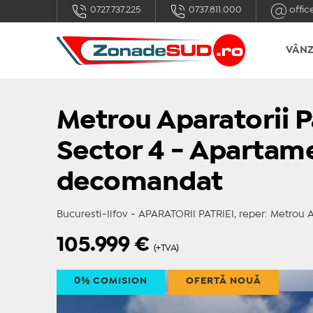
0727.737.225
0737.811.000
offic
VÂNZ
Metrou Aparatorii Pa
Sector 4 - Apartam
decomandat
Bucuresti-Ilfov - APARATORII PATRIEI, reper: Metrou Ap
105.999
€
(+TVA)
0% COMISION
OFERTĂ NOUĂ