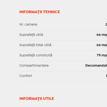
INFORMAȚII TEHNICE
Nr. camere
Suprafaţă utilă
66 m
Suprafaţă total utilă
66 m
Suprafaţă construită
79 m
Compartimentare
Decomanda
Confort
INFORMAŢII UTILE