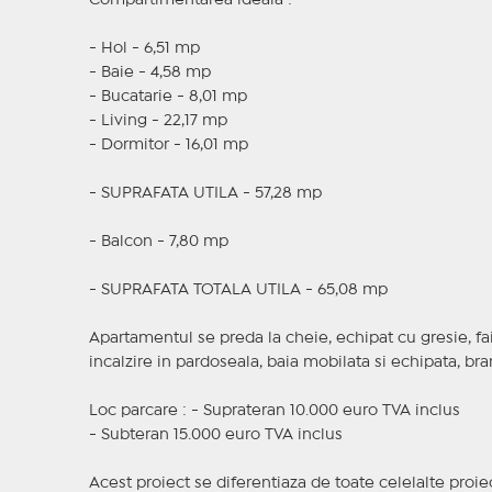
Compartimentarea ideala :
- Hol - 6,51 mp
- Baie - 4,58 mp
- Bucatarie - 8,01 mp
- Living - 22,17 mp
- Dormitor - 16,01 mp
- SUPRAFATA UTILA - 57,28 mp
- Balcon - 7,80 mp
- SUPRAFATA TOTALA UTILA - 65,08 mp
Apartamentul se preda la cheie, echipat cu gresie, fai
incalzire in pardoseala, baia mobilata si echipata, brans
Loc parcare : - Suprateran 10.000 euro TVA inclus
- Subteran 15.000 euro TVA inclus
Acest proiect se diferentiaza de toate celelalte proie