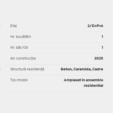
2
Etaj
2/D+P+6
p
Nr. bucătării
1
p
Nr. băi/GS
1
p
An construcție
2025
t
Structură rezistență
Beton, Caramida, Cadre
I
Tip imobil
Amplasat in ansamblu
rezidential