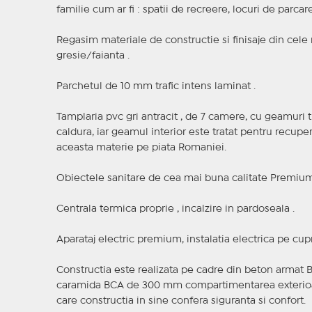
familie cum ar fi : spatii de recreere, locuri de parcare
Regasim materiale de constructie si finisaje din cele m
gresie/faianta .
Parchetul de 10 mm trafic intens laminat .
Tamplaria pvc gri antracit , de 7 camere, cu geamuri t
caldura, iar geamul interior este tratat pentru recuper
aceasta materie pe piata Romaniei.
Obiectele sanitare de cea mai buna calitate Premium.
Centrala termica proprie , incalzire in pardoseala .
Aparataj electric premium, instalatia electrica pe cup
Constructia este realizata pe cadre din beton armat 
caramida BCA de 300 mm compartimentarea exterioar
care constructia in sine confera siguranta si confort.