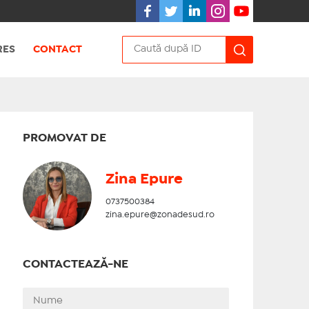
RES
CONTACT
PROMOVAT DE
Zina Epure
0737500384
zina.epure@zonadesud.ro
CONTACTEAZĂ-NE