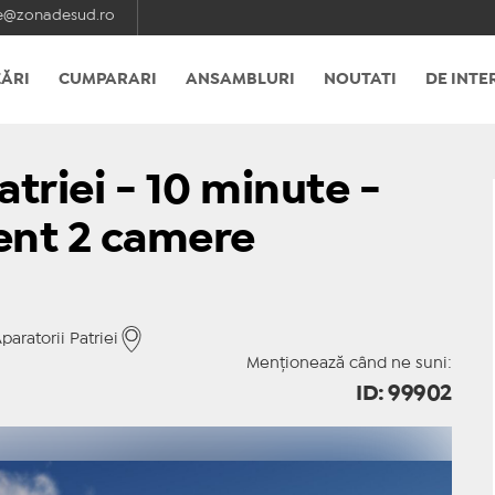
e@zonadesud.ro
ĂRI
CUMPARARI
ANSAMBLURI
NOUTATI
DE INTE
triei - 10 minute -
ent 2 camere
aratorii Patriei
Menționează când ne suni:
ID: 99902