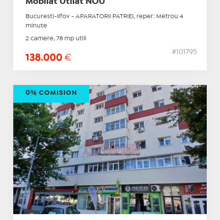
Mobilat Utilat NOU
Bucuresti-Ilfov - APARATORII PATRIEI, reper: Metrou 4
minute
2 camere, 78 mp utili
#101795
138.000
€
0% COMISION