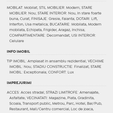
MOBILAT
: Mobilat;
STIL MOBILIER
: Modern;
STARE
MOBILIER
: Nou;
STARE INTERIOR
: Nou, In stare foarte
buna, Curat;
FINISAJE
: Gresie, Faianta;
DOTARI
: Lift,
Interfon, Usa metalica;
BUCATARIE
: Mobilata, Modern
mobilata, Echipata, Frigider, Aragaz, Inchisa;
COMPARTIMENTARE
: Decomandat;
USI INTERIOR
:
Celulare
INFO IMOBIL
TIP IMOBIL
: Amplasat in ansamblu rezidential;
VECHIME
IMOBIL
: Nou;
STADIU CONSTRUCTIE
: Finalizat;
STARE
IMOBIL
: Exceptionala;
CONFORT
: Lux
IMPREJURIMI
ACCES
: Acces stradal;
STRAZI LIMITROFE
: Amenajate,
Asfaltate;
VECINATATI
: Magazine, Piata, Gradinita,
Scoala, Transport public, Metrou, Parc, Hotel, Bar/Pub,
Restaurant, Mall/Centru comercial, Loc de joaca,