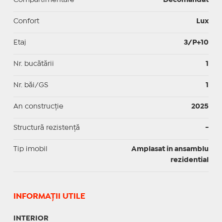
Confort
Lux
Etaj
3/P+10
Nr. bucătării
1
Nr. băi/GS
1
An construcție
2025
Structură rezistență
-
Tip imobil
Amplasat in ansamblu
rezidential
INFORMAŢII UTILE
INTERIOR