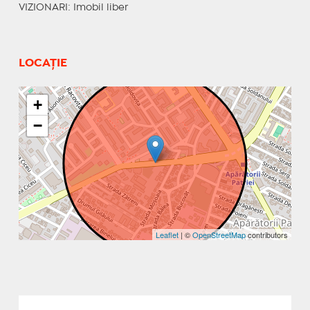
VIZIONARI
: Imobil liber
LOCAȚIE
+
−
Leaflet
| ©
OpenStreetMap
contributors