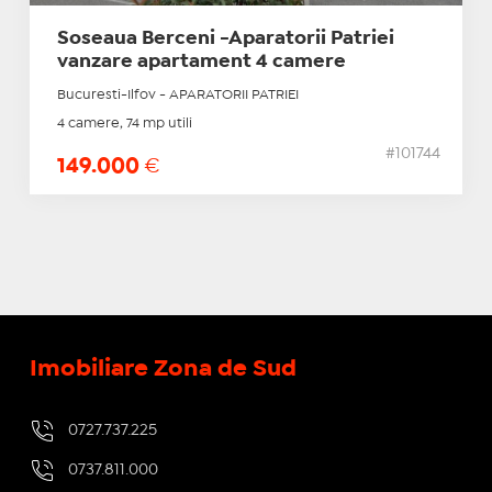
Soseaua Berceni -Aparatorii Patriei
vanzare apartament 4 camere
Bucuresti-Ilfov - APARATORII PATRIEI
4 camere, 74 mp utili
#101744
149.000
€
Imobiliare Zona de Sud
0727.737.225
0737.811.000