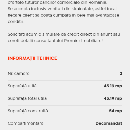
ofertele tuturor bancilor comerciale din Romania.
Se accepta inclusiv venituri din strainatate, astfel incat
fiecare client sa poata cumpara in cele mai avantajoase
conditii.
Solicitati acum o simulare de credit direct din anunt sau
cereti detalii consultantului Premier Imobiliare!
INFORMAȚII TEHNICE
Nr. camere
2
Suprafaţă utilă
45.19 mp
Suprafaţă total utilă
45.19 mp
Suprafaţă construită
54 mp
Compartimentare
Decomandat