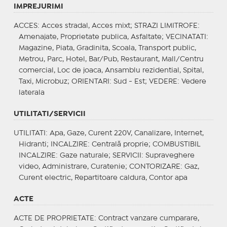
IMPREJURIMI
ACCES
: Acces stradal, Acces mixt;
STRAZI LIMITROFE
:
Amenajate, Proprietate publica, Asfaltate;
VECINATATI
:
Magazine, Piata, Gradinita, Scoala, Transport public,
Metrou, Parc, Hotel, Bar/Pub, Restaurant, Mall/Centru
comercial, Loc de joaca, Ansamblu rezidential, Spital,
Taxi, Microbuz;
ORIENTARI
: Sud - Est;
VEDERE
: Vedere
laterala
UTILITATI/SERVICII
UTILITATI
: Apa, Gaze, Curent 220V, Canalizare, Internet,
Hidranti;
INCALZIRE
: Centrală proprie;
COMBUSTIBIL
INCALZIRE
: Gaze naturale;
SERVICII
: Supraveghere
video, Administrare, Curatenie;
CONTORIZARE
: Gaz,
Curent electric, Repartitoare caldura, Contor apa
ACTE
ACTE DE PROPRIETATE
: Contract vanzare cumparare,