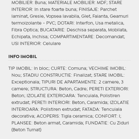
MOBILIER
: Buna;
MATERIALE MOBILIER
: MDF;
STARE
INTERIOR
: In stare foarte buna;
FINISAJE
: Parchet
laminat, Gresie, Vopsea lavabila, Glet, Faianta, Geamuri
termoizolante - PVC;
DOTARI
: Interfon, Usa metalica,
Fibra Optica;
BUCATARIE
: Deschisa separata, Mobilata,
Echipata, Inchisa;
COMPARTIMENTARE
: Decomandat;
USI INTERIOR
: Celulare
INFO IMOBIL
TIP IMOBIL
: In bloc;
CURTE
: Comuna;
VECHIME IMOBIL
:
Nou;
STADIU CONSTRUCTIE
: Finalizat;
STARE IMOBIL
:
Exceptionala;
TIPURI DE APARTAMENTE
: 2 camere, 3
camere;
STRUCTURA
: Beton, Cadre;
PERETI EXTERIORI
:
Beton;
IZOLATIE EXTERIOARA
: Tencuiala, Polistiren
extrudat;
PERETI INTERIORI
: Beton, Caramida;
IZOLATIE
INTERIOARA
: Polistiren extrudat;
FATADA
: Tencuiala
decorativa;
ACOPERIS
: Tigla ceramica;
CONFORT
: I;
PLANSEE
: Beton armat, Caramida;
FUNDATIE
: Cu Ziduri
(Beton Turnat)