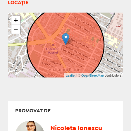
LOCAȚIE
+
−
Leaflet
| ©
OpenStreetMap
contributors
PROMOVAT DE
Nicoleta Ionescu