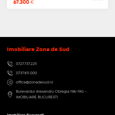
67.300
€
Imobiliare Zona de Sud
0727.737.225
0737.811.000
office@zonadesud.ro
Bulevardul Alexandru Obregia 19A-19G -
IMOBILIARE BUCURESTI