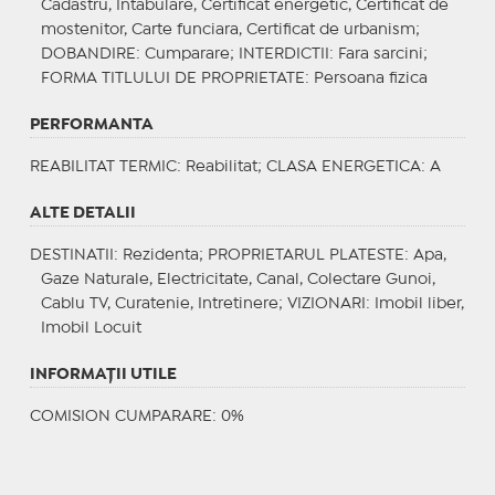
Cadastru, Intabulare, Certificat energetic, Certificat de
mostenitor, Carte funciara, Certificat de urbanism;
DOBANDIRE
: Cumparare;
INTERDICTII
: Fara sarcini;
FORMA TITLULUI DE PROPRIETATE
: Persoana fizica
PERFORMANTA
REABILITAT TERMIC
: Reabilitat;
CLASA ENERGETICA
: A
ALTE DETALII
DESTINATII
: Rezidenta;
PROPRIETARUL PLATESTE
: Apa,
Gaze Naturale, Electricitate, Canal, Colectare Gunoi,
Cablu TV, Curatenie, Intretinere;
VIZIONARI
: Imobil liber,
Imobil Locuit
INFORMAŢII UTILE
COMISION CUMPARARE: 0%