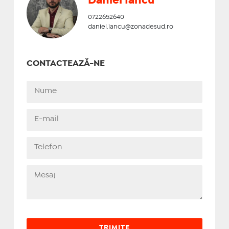
Daniel Iancu
0722652640
daniel.iancu@zonadesud.ro
CONTACTEAZĂ-NE