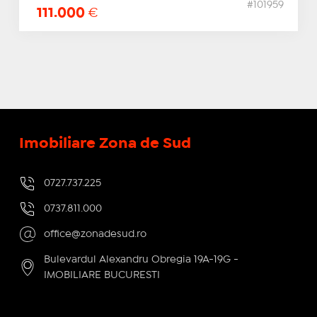
#101959
111.000
€
Imobiliare Zona de Sud
0727.737.225
0737.811.000
office@zonadesud.ro
Bulevardul Alexandru Obregia 19A-19G -
IMOBILIARE BUCURESTI