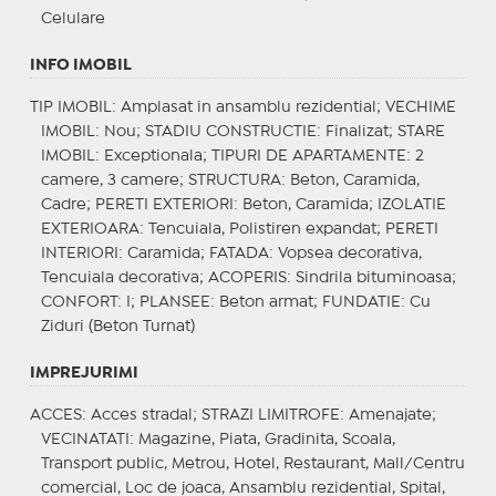
Celulare
INFO IMOBIL
TIP IMOBIL
: Amplasat in ansamblu rezidential;
VECHIME
IMOBIL
: Nou;
STADIU CONSTRUCTIE
: Finalizat;
STARE
IMOBIL
: Exceptionala;
TIPURI DE APARTAMENTE
: 2
camere, 3 camere;
STRUCTURA
: Beton, Caramida,
Cadre;
PERETI EXTERIORI
: Beton, Caramida;
IZOLATIE
EXTERIOARA
: Tencuiala, Polistiren expandat;
PERETI
INTERIORI
: Caramida;
FATADA
: Vopsea decorativa,
Tencuiala decorativa;
ACOPERIS
: Sindrila bituminoasa;
CONFORT
: I;
PLANSEE
: Beton armat;
FUNDATIE
: Cu
Ziduri (Beton Turnat)
IMPREJURIMI
ACCES
: Acces stradal;
STRAZI LIMITROFE
: Amenajate;
VECINATATI
: Magazine, Piata, Gradinita, Scoala,
Transport public, Metrou, Hotel, Restaurant, Mall/Centru
comercial, Loc de joaca, Ansamblu rezidential, Spital,