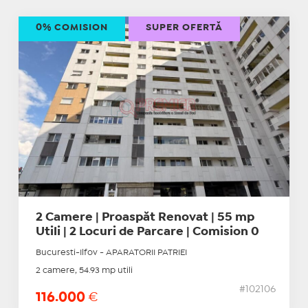
0% COMISION
SUPER OFERTĂ
2 Camere | Proaspăt Renovat | 55 mp
Utili | 2 Locuri de Parcare | Comision 0
Bucuresti-Ilfov - APARATORII PATRIEI
2 camere, 54.93 mp utili
#102106
116.000
€