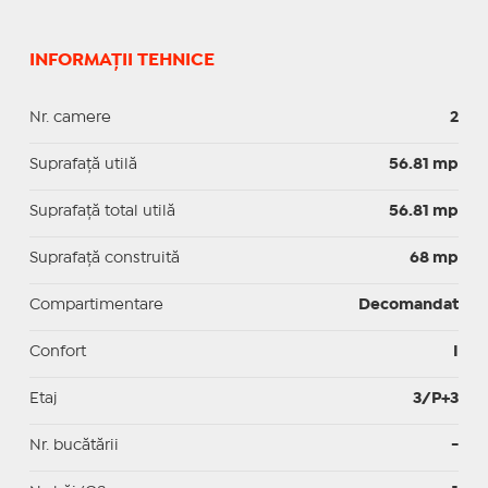
INFORMAȚII TEHNICE
Nr. camere
2
Suprafaţă utilă
56.81 mp
Suprafaţă total utilă
56.81 mp
Suprafaţă construită
68 mp
Compartimentare
Decomandat
Confort
I
Etaj
3/P+3
Nr. bucătării
-