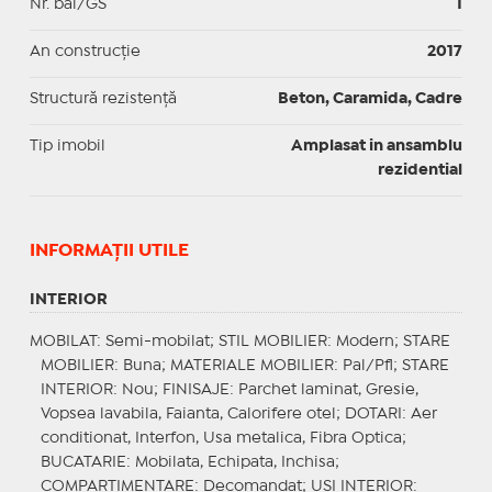
Nr. băi/GS
1
An construcție
2017
Structură rezistență
Beton, Caramida, Cadre
Tip imobil
Amplasat in ansamblu
rezidential
INFORMAŢII UTILE
INTERIOR
MOBILAT
: Semi-mobilat;
STIL MOBILIER
: Modern;
STARE
MOBILIER
: Buna;
MATERIALE MOBILIER
: Pal/Pfl;
STARE
INTERIOR
: Nou;
FINISAJE
: Parchet laminat, Gresie,
Vopsea lavabila, Faianta, Calorifere otel;
DOTARI
: Aer
conditionat, Interfon, Usa metalica, Fibra Optica;
BUCATARIE
: Mobilata, Echipata, Inchisa;
COMPARTIMENTARE
: Decomandat;
USI INTERIOR
: