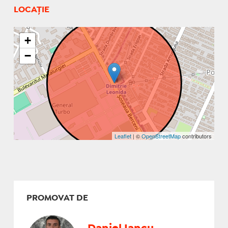
LOCAȚIE
+
−
Leaflet
| ©
OpenStreetMap
contributors
PROMOVAT DE