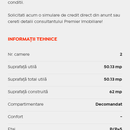
conditii.
Solicitati acum o simulare de credit direct din anunt sau
cereti detalii consultantului Premier Imobiliare!
INFORMAȚII TEHNICE
Nr. camere
2
Suprafaţă utilă
50.13 mp
Suprafaţă total utilă
50.13 mp
Suprafaţă construită
62 mp
Compartimentare
Decomandat
Confort
-
Etaj
P/P+5