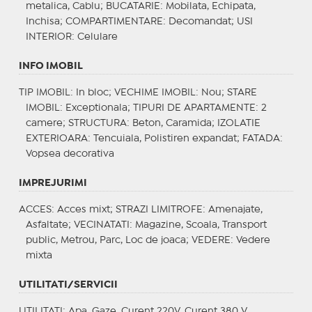
metalica, Cablu;
BUCATARIE
: Mobilata, Echipata,
Inchisa;
COMPARTIMENTARE
: Decomandat;
USI
INTERIOR
: Celulare
INFO IMOBIL
TIP IMOBIL
: In bloc;
VECHIME IMOBIL
: Nou;
STARE
IMOBIL
: Exceptionala;
TIPURI DE APARTAMENTE
: 2
camere;
STRUCTURA
: Beton, Caramida;
IZOLATIE
EXTERIOARA
: Tencuiala, Polistiren expandat;
FATADA
:
Vopsea decorativa
IMPREJURIMI
ACCES
: Acces mixt;
STRAZI LIMITROFE
: Amenajate,
Asfaltate;
VECINATATI
: Magazine, Scoala, Transport
public, Metrou, Parc, Loc de joaca;
VEDERE
: Vedere
mixta
UTILITATI/SERVICII
UTILITATI
: Apa, Gaze, Curent 220V, Curent 380 V,