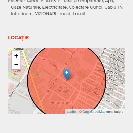
PROPRIETARUL PLATESTE
: Taxe pe Proprietate, Apa,
Gaze Naturale, Electricitate, Colectare Gunoi, Cablu TV,
Intretinere;
VIZIONARI
: Imobil Locuit
LOCAȚIE
+
−
Leaflet
| ©
OpenStreetMap
contributors