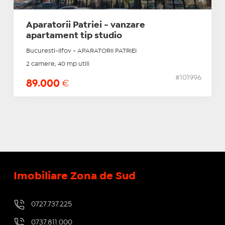
Aparatorii Patriei - vanzare
apartament tip studio
Bucuresti-Ilfov - APARATORII PATRIEI
2 camere, 40 mp utili
#101996
89.000
€
Imobiliare Zona de Sud
0727.737.225
0737.811.000