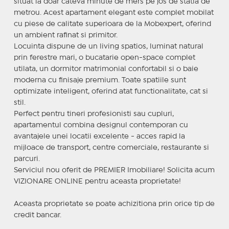
situat la doar cateva minute de mers pe jos de statia de
metrou. Acest apartament elegant este complet mobilat
cu piese de calitate superioara de la Mobexpert, oferind
un ambient rafinat si primitor.
Locuinta dispune de un living spatios, luminat natural
prin ferestre mari, o bucatarie open-space complet
utilata, un dormitor matrimonial confortabil si o baie
moderna cu finisaje premium. Toate spatiile sunt
optimizate inteligent, oferind atat functionalitate, cat si
stil.
Perfect pentru tineri profesionisti sau cupluri,
apartamentul combina designul contemporan cu
avantajele unei locatii excelente - acces rapid la
mijloace de transport, centre comerciale, restaurante si
parcuri.
Serviciul nou oferit de PREMIER Imobiliare! Solicita acum
VIZIONARE ONLINE pentru aceasta proprietate!
Aceasta proprietate se poate achizitiona prin orice tip de
credit bancar.