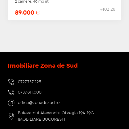
2 camere, 40 mp utili
#102128
89.000
€
Imobiliare Zona de Sud
0727.737.225
0737.811.000
office@zonadesud.ro
Bulevardul Alexandru Obregia 19A-19G -
IMOBILIARE BUCURESTI