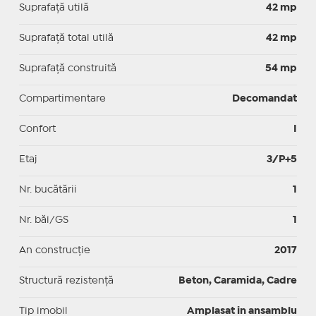
Suprafaţă utilă
42 mp
Suprafaţă total utilă
42 mp
Suprafaţă construită
54 mp
Compartimentare
Decomandat
Confort
I
Etaj
3/P+5
Nr. bucătării
1
Nr. băi/GS
1
An construcție
2017
Structură rezistență
Beton, Caramida, Cadre
Tip imobil
Amplasat in ansamblu