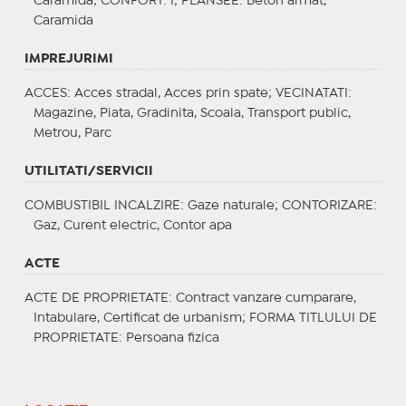
Caramida;
CONFORT
: I;
PLANSEE
: Beton armat,
Caramida
IMPREJURIMI
ACCES
: Acces stradal, Acces prin spate;
VECINATATI
:
Magazine, Piata, Gradinita, Scoala, Transport public,
Metrou, Parc
UTILITATI/SERVICII
COMBUSTIBIL INCALZIRE
: Gaze naturale;
CONTORIZARE
:
Gaz, Curent electric, Contor apa
ACTE
ACTE DE PROPRIETATE
: Contract vanzare cumparare,
Intabulare, Certificat de urbanism;
FORMA TITLULUI DE
PROPRIETATE
: Persoana fizica