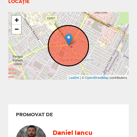
LOCAȚIE
+
−
Leaflet
| ©
OpenStreetMap
contributors
PROMOVAT DE
Daniel Iancu