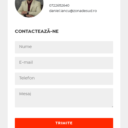
0722652640
daniel.iancu@zonadesud.ro
CONTACTEAZĂ-NE