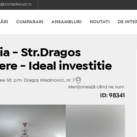
e@zonadesud.ro
ĂRI
CUMPARARI
ANSAMBLURI
NOUTATI
DE INTE
ia - Str.Dragos
re - Ideal investitie
 Slt. p.m. Dragoş Mladinovici, nr. 7
Menționează când ne suni:
ID: 98341