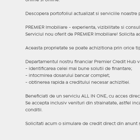
online si offline.
Descopera portofoliul actualizat si serviciile noastre
PREMIER Imobiliare - experienta, vizibilitate si consul
Serviciul nou oferit de PREMIER Imobiliare! Solicit
Aceasta proprietate se poate achizitiona prin orice ti
Departamentul nostru financiar Premier Credit Hub va
- identificarea celei mai bune solutii de finantare;
- intocmirea dosarului bancar complet;
- obtinerea rapida a creditului necesar achizitiei.
Beneficiati de un serviciu ALL IN ONE, cu acces direc
Se accepta inclusiv venituri din strainatate, astfel i
conditii.
Solicitati acum o simulare de credit direct din anunt 