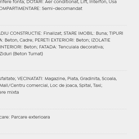
rifere fonta;
DOTARI
: Aer conditionat, Lift, Interfon, Usa
OMPARTIMENTARE
: Semi-decomandat
ADIU CONSTRUCTIE
: Finalizat;
STARE IMOBIL
: Buna;
TIPURI
A
: Beton, Cadre;
PERETI EXTERIORI
: Beton;
IZOLATIE
 INTERIORI
: Beton;
FATADA
: Tencuiala decorativa;
 Ziduri (Beton Turnat)
sfaltate;
VECINATATI
: Magazine, Piata, Gradinita, Scoala,
Mall/Centru comercial, Loc de joaca, Spital, Taxi;
ere mixta
care
: Parcare exterioara