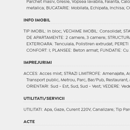
Parchet masiv, Gresie, Vopsea lavabila, Faianta, Calo
metalica;
BUCATARIE
: Mobilata, Echipata, Inchisa;
C
INFO IMOBIL
TIP IMOBIL
: In bloc;
VECHIME IMOBIL
: Consolidat;
ST
DE APARTAMENTE
: 2 camere, 3 camere;
STRUCTUR
EXTERIOARA
: Tencuiala, Polistiren extrudat;
PERETI
CONFORT
: I;
PLANSEE
: Beton armat;
FUNDATIE
: Cu
IMPREJURIMI
ACCES
: Acces mixt;
STRAZI LIMITROFE
: Amenajate, A
Transport public, Metrou, Parc, Bar/Pub, Restaurant, 
ORIENTARI
: Sud - Est, Sud, Sud - Vest;
VEDERE
: Ved
UTILITATI/SERVICII
UTILITATI
: Apa, Gaze, Curent 220V, Canalizare;
Tip Par
ACTE