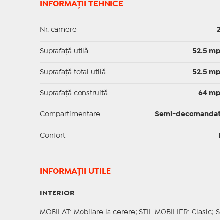
INFORMAȚII TEHNICE
Nr. camere
Suprafaţă utilă
52.5 m
Suprafaţă total utilă
52.5 m
Suprafaţă construită
64 m
Compartimentare
Semi-decomanda
Confort
INFORMAŢII UTILE
INTERIOR
MOBILAT
: Mobilare la cerere;
STIL MOBILIER
: Clasic;
S