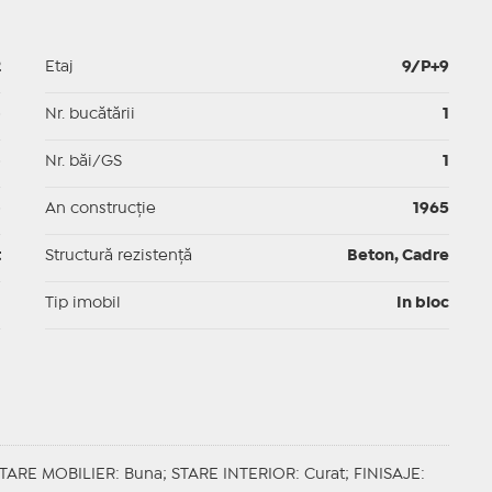
2
Etaj
9/P+9
p
Nr. bucătării
1
p
Nr. băi/GS
1
p
An construcție
1965
t
Structură rezistență
Beton, Cadre
I
Tip imobil
In bloc
TARE MOBILIER
: Buna;
STARE INTERIOR
: Curat;
FINISAJE
: