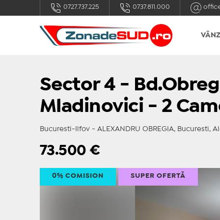
0727.737.225
0737.811.000
offic
VÂNZ
Sector 4 - Bd.Obreg
Mladinovici - 2 Came
Bucuresti-Ilfov - ALEXANDRU OBREGIA, Bucuresti, Alee
73.500
€
0% COMISION
SUPER OFERTĂ