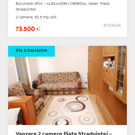
Bucuresti-Ilfov - ALEXANDRU OBREGIA, reper: Piata
Straduintei
2 camere, 52.5 mp utili
#100608
73.500
€
0% COMISION
Vanzare 2 camere Piata Straduintei -