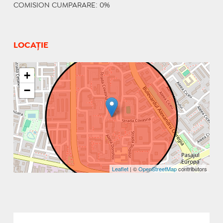
COMISION CUMPARARE: 0%
LOCAȚIE
+
−
Leaflet
| ©
OpenStreetMap
contributors