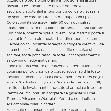
pozitie care ofera o panorama impresionanta asupra
orasului. Desi locuinta are nevoie de renovare, ea
ascunde un potential imens pentru cei care viseaza la
un spatiu pe care sa-l transforme dupa bunul plac.
Cu o suprafata de aproximativ 50 de metri patrati,
apartamentul este bine compartimentat si ofera camere
luminoase, orientate spre sud-est, unde rasaritul poate fi
savurat in fiecare dimineata chiar din propriul balcon.
Fiecare colt al locuintei asteapta o atingere creativa - de
la parchet si faianta pana la instalatiile electrice si
sanitare, toate pot fi refacute astfel incat apartamentul
sa devina un adevarat camin.
Zona este una extrem de convenabila pentru familii cu
copii sau pentru tineri care doresc acces rapid la toate
facilitatile urbane. La doar cateva minute de mers pe jos
se afla Gradinita nr. 189, dar si Scoala Gimnaziala nr. 108,
institutii de invatamant cunoscute si apreciate in sector.
Pentru cei mai mari, in apropiere se gaseste si Liceul
Teoretic "Alexandru Obregia", oferind o continuitate
educationala chiar in cartier.
Mijloacele de transport sunt bine reprezentate - statiile