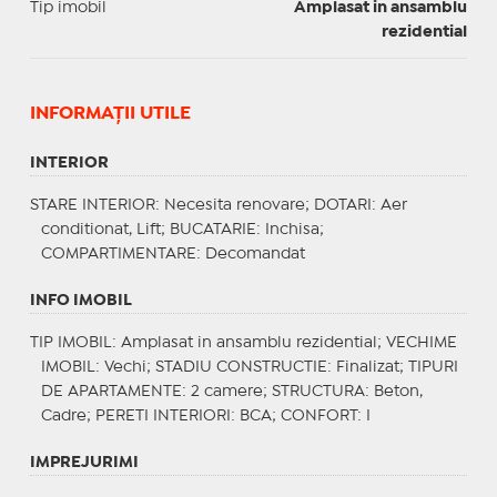
Tip imobil
Amplasat in ansamblu
rezidential
INFORMAŢII UTILE
INTERIOR
STARE INTERIOR
: Necesita renovare;
DOTARI
: Aer
conditionat, Lift;
BUCATARIE
: Inchisa;
COMPARTIMENTARE
: Decomandat
INFO IMOBIL
TIP IMOBIL
: Amplasat in ansamblu rezidential;
VECHIME
IMOBIL
: Vechi;
STADIU CONSTRUCTIE
: Finalizat;
TIPURI
DE APARTAMENTE
: 2 camere;
STRUCTURA
: Beton,
Cadre;
PERETI INTERIORI
: BCA;
CONFORT
: I
IMPREJURIMI