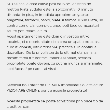
STB se afla la doar cativa pasi de bloc, iar statia de
metrou Piata Sudului este la aproximativ 10 minute
distanta. In plus, in imediata apropiere se gasesc
magazine, farmacii, banci, piete si faimosul Sun Plaza, un
centru comercial complet, unde poti face cumparaturi
sau te poti relaxa la film.
Acest apartament nu este doar o investitie intr-o
locuinta, ci o oportunitate de a crea un spatiu exact asa
cum iti doresti, intr-o zona vie, practica si in continua
dezvoltare. De la privelistea de la ultimul etaj pana la
proximitatea tuturor facilitatilor esentiale, aceasta
proprietate poate deveni, cu putina munca si imaginatie,
acel "acasa" pe care l-ai visat.
Serviciul nou oferit de PREMIER Imobiliare! Solicita acum
VIZIONARE ONLINE pentru aceasta proprietate!
Aceasta proprietate se poate achizitiona prin orice tip de
credit bancar.