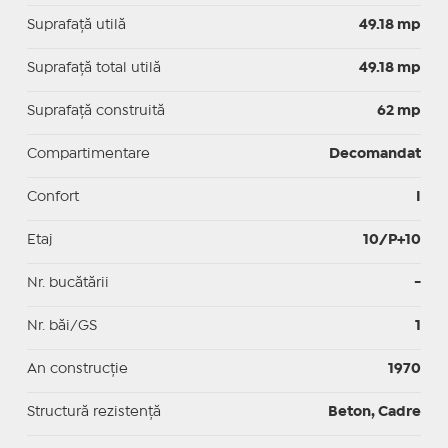
Suprafaţă utilă
49.18 mp
Suprafaţă total utilă
49.18 mp
Suprafaţă construită
62 mp
Compartimentare
Decomandat
Confort
I
Etaj
10/P+10
Nr. bucătării
-
Nr. băi/GS
1
An construcție
1970
Structură rezistență
Beton, Cadre