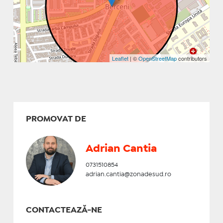
Leaflet
| ©
OpenStreetMap
contributors
PROMOVAT DE
Adrian Cantia
0731510854
adrian.cantia@zonadesud.ro
CONTACTEAZĂ-NE