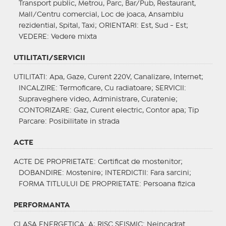
Transport public, Metrou, Parc, Bar/Pub, Restaurant,
Mall/Centru comercial, Loc de joaca, Ansamblu
rezidential, Spital, Taxi;
ORIENTARI
: Est, Sud - Est;
VEDERE
: Vedere mixta
UTILITATI/SERVICII
UTILITATI
: Apa, Gaze, Curent 220V, Canalizare, Internet;
INCALZIRE
: Termoficare, Cu radiatoare;
SERVICII
:
Supraveghere video, Administrare, Curatenie;
CONTORIZARE
: Gaz, Curent electric, Contor apa;
Tip
Parcare
: Posibilitate in strada
ACTE
ACTE DE PROPRIETATE
: Certificat de mostenitor;
DOBANDIRE
: Mostenire;
INTERDICTII
: Fara sarcini;
FORMA TITLULUI DE PROPRIETATE
: Persoana fizica
PERFORMANTA
CLASA ENERGETICA
: A;
RISC SEISMIC
: Neincadrat