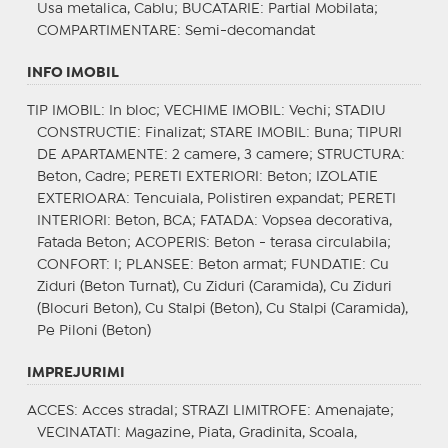
Usa metalica, Cablu;
BUCATARIE
: Partial Mobilata;
COMPARTIMENTARE
: Semi-decomandat
INFO IMOBIL
TIP IMOBIL
: In bloc;
VECHIME IMOBIL
: Vechi;
STADIU
CONSTRUCTIE
: Finalizat;
STARE IMOBIL
: Buna;
TIPURI
DE APARTAMENTE
: 2 camere, 3 camere;
STRUCTURA
:
Beton, Cadre;
PERETI EXTERIORI
: Beton;
IZOLATIE
EXTERIOARA
: Tencuiala, Polistiren expandat;
PERETI
INTERIORI
: Beton, BCA;
FATADA
: Vopsea decorativa,
Fatada Beton;
ACOPERIS
: Beton - terasa circulabila;
CONFORT
: I;
PLANSEE
: Beton armat;
FUNDATIE
: Cu
Ziduri (Beton Turnat), Cu Ziduri (Caramida), Cu Ziduri
(Blocuri Beton), Cu Stalpi (Beton), Cu Stalpi (Caramida),
Pe Piloni (Beton)
IMPREJURIMI
ACCES
: Acces stradal;
STRAZI LIMITROFE
: Amenajate;
VECINATATI
: Magazine, Piata, Gradinita, Scoala,