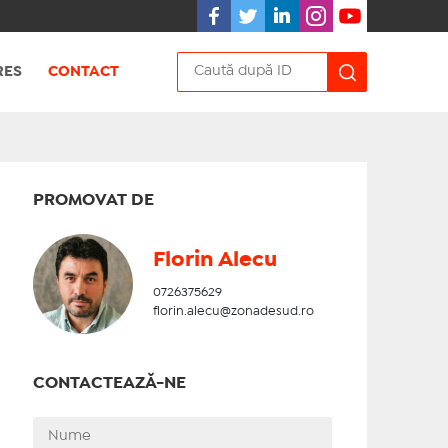
RES
CONTACT
PROMOVAT DE
Florin Alecu
0726375629
florin.alecu@zonadesud.ro
CONTACTEAZĂ-NE