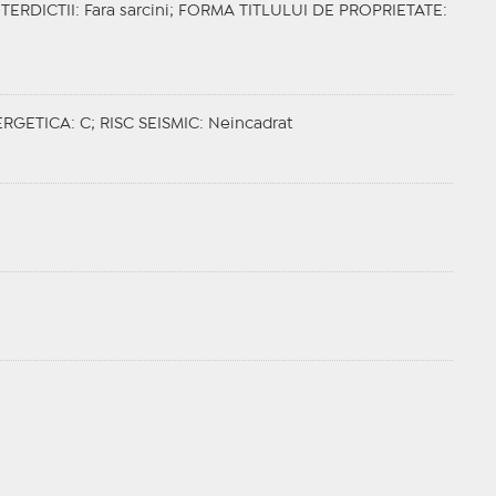
NTERDICTII
: Fara sarcini;
FORMA TITLULUI DE PROPRIETATE
:
ERGETICA
: C;
RISC SEISMIC
: Neincadrat