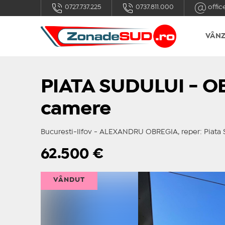
0727.737.225
0737.811.000
offic
VÂNZ
PIATA SUDULUI - O
camere
Bucuresti-Ilfov - ALEXANDRU OBREGIA, reper: Piata 
62.500
€
VÂNDUT