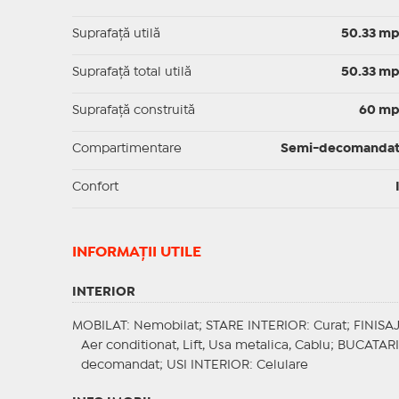
Suprafaţă utilă
50.33 m
Suprafaţă total utilă
50.33 m
Suprafaţă construită
60 m
Compartimentare
Semi-decomanda
Confort
INFORMAŢII UTILE
INTERIOR
MOBILAT
: Nemobilat;
STARE INTERIOR
: Curat;
FINISA
Aer conditionat, Lift, Usa metalica, Cablu;
BUCATARI
decomandat;
USI INTERIOR
: Celulare