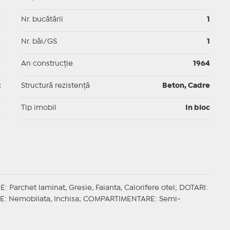
p
Nr. bucătării
1
p
Nr. băi/GS
1
p
An construcție
1964
t
Structură rezistență
Beton, Cadre
I
Tip imobil
In bloc
JE
: Parchet laminat, Gresie, Faianta, Calorifere otel;
DOTARI
:
E
: Nemobilata, Inchisa;
COMPARTIMENTARE
: Semi-