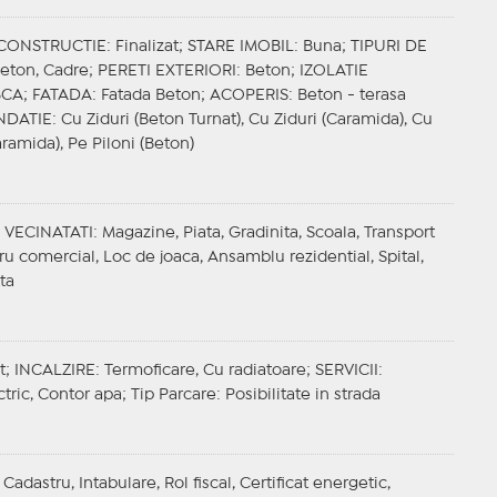
 CONSTRUCTIE
: Finalizat;
STARE IMOBIL
: Buna;
TIPURI DE
Beton, Cadre;
PERETI EXTERIORI
: Beton;
IZOLATIE
 BCA;
FATADA
: Fatada Beton;
ACOPERIS
: Beton - terasa
NDATIE
: Cu Ziduri (Beton Turnat), Cu Ziduri (Caramida), Cu
aramida), Pe Piloni (Beton)
;
VECINATATI
: Magazine, Piata, Gradinita, Scoala, Transport
ru comercial, Loc de joaca, Ansamblu rezidential, Spital,
ta
t;
INCALZIRE
: Termoficare, Cu radiatoare;
SERVICII
:
ctric, Contor apa;
Tip Parcare
: Posibilitate in strada
adastru, Intabulare, Rol fiscal, Certificat energetic,