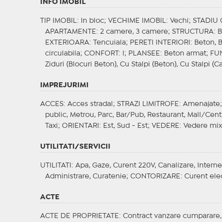
INFO IMOBIL
TIP IMOBIL
: In bloc;
VECHIME IMOBIL
: Vechi;
STADIU
APARTAMENTE
: 2 camere, 3 camere;
STRUCTURA
: 
EXTERIOARA
: Tencuiala;
PERETI INTERIORI
: Beton,
circulabila;
CONFORT
: I;
PLANSEE
: Beton armat;
FU
Ziduri (Blocuri Beton), Cu Stalpi (Beton), Cu Stalpi (C
IMPREJURIMI
ACCES
: Acces stradal;
STRAZI LIMITROFE
: Amenajate
public, Metrou, Parc, Bar/Pub, Restaurant, Mall/Cent
Taxi;
ORIENTARI
: Est, Sud - Est;
VEDERE
: Vedere mix
UTILITATI/SERVICII
UTILITATI
: Apa, Gaze, Curent 220V, Canalizare, Interne
Administrare, Curatenie;
CONTORIZARE
: Curent ele
ACTE
ACTE DE PROPRIETATE
: Contract vanzare cumparare, C