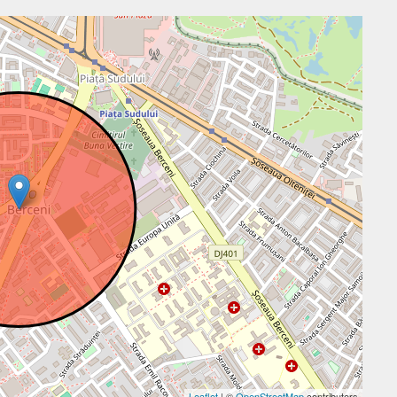
Leaflet
| ©
OpenStreetMap
contributors