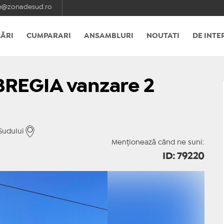
e@zonadesud.ro
ĂRI
CUMPARARI
ANSAMBLURI
NOUTATI
DE INTE
BREGIA vanzare 2
Sudului
Menționează când ne suni:
ID: 79220