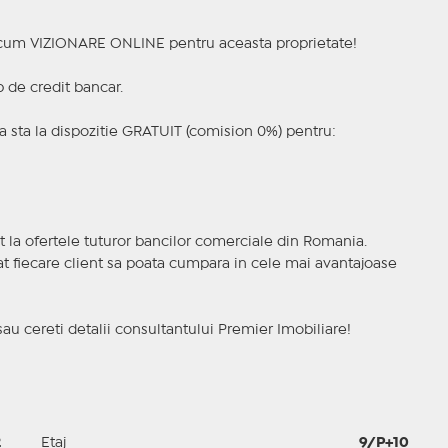
a acum VIZIONARE ONLINE pentru aceasta proprietate!
p de credit bancar.
 sta la dispozitie GRATUIT (comision 0%) pentru:
t la ofertele tuturor bancilor comerciale din Romania.
ncat fiecare client sa poata cumpara in cele mai avantajoase
sau cereti detalii consultantului Premier Imobiliare!
2
Etaj
9/P+10