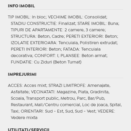
INFO IMOBIL
TIP IMOBIL
: In bloc;
VECHIME IMOBIL
: Consolidat;
STADIU CONSTRUCTIE
: Finalizat;
STARE IMOBIL
: Buna;
TIPURI DE APARTAMENTE
: 2 camere, 3 camere;
STRUCTURA
: Beton, Cadre;
PERETI EXTERIORI
: Beton;
IZOLATIE EXTERIOARA
: Tencuiala, Polistiren extrudat;
PERETI INTERIORI
: Beton;
FATADA
: Tencuiala
decorativa;
CONFORT
: I;
PLANSEE
: Beton armat;
FUNDATIE
: Cu Ziduri (Beton Turnat)
IMPREJURIMI
ACCES
: Acces mixt;
STRAZI LIMITROFE
: Amenajate,
Asfaltate;
VECINATATI
: Magazine, Piata, Gradinita,
Scoala, Transport public, Metrou, Parc, Bar/Pub,
Restaurant, Mall/Centru comercial, Loc de joaca, Spital,
Taxi;
ORIENTARI
: Sud - Est, Sud, Sud - Vest;
VEDERE
:
Vedere mixta
UTILITATI/SERVICII