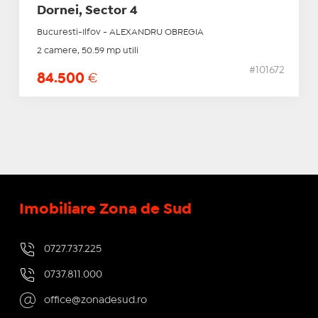
Dornei, Sector 4
Bucuresti-Ilfov - ALEXANDRU OBREGIA
2 camere, 50.59 mp utili
#101672
84.500
€
Imobiliare Zona de Sud
0727.737.225
0737.811.000
office@zonadesud.ro