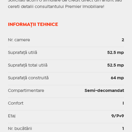
Solicitati acum o simulare de credit direct din anunt sau
cereti detalii consultantului Premier Imobiliare!
INFORMAȚII TEHNICE
Nr. camere
2
Suprafaţă utilă
52.5 mp
Suprafaţă total utilă
52.5 mp
Suprafaţă construită
64 mp
Compartimentare
Semi-decomandat
Confort
I
Etaj
9/P+9
Nr. bucătării
1