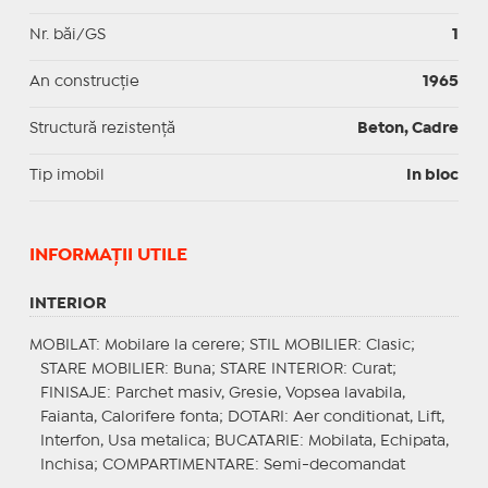
Nr. băi/GS
1
An construcție
1965
Structură rezistență
Beton, Cadre
Tip imobil
In bloc
INFORMAŢII UTILE
INTERIOR
MOBILAT
: Mobilare la cerere;
STIL MOBILIER
: Clasic;
STARE MOBILIER
: Buna;
STARE INTERIOR
: Curat;
FINISAJE
: Parchet masiv, Gresie, Vopsea lavabila,
Faianta, Calorifere fonta;
DOTARI
: Aer conditionat, Lift,
Interfon, Usa metalica;
BUCATARIE
: Mobilata, Echipata,
Inchisa;
COMPARTIMENTARE
: Semi-decomandat