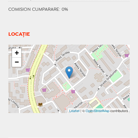
COMISION CUMPARARE: 0%
LOCAȚIE
+
−
Leaflet
| ©
OpenStreetMap
contributors