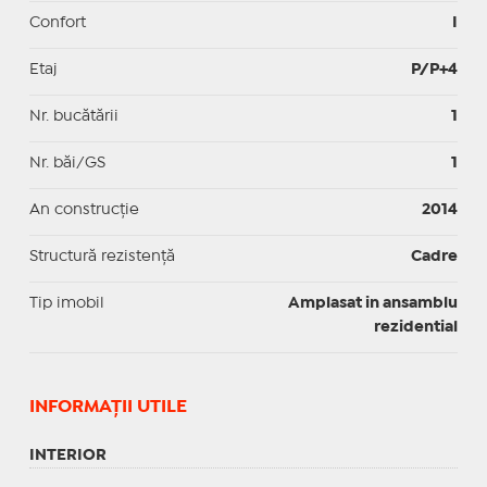
Confort
I
Etaj
P/P+4
Nr. bucătării
1
Nr. băi/GS
1
An construcție
2014
Structură rezistență
Cadre
Tip imobil
Amplasat in ansamblu
rezidential
INFORMAŢII UTILE
INTERIOR