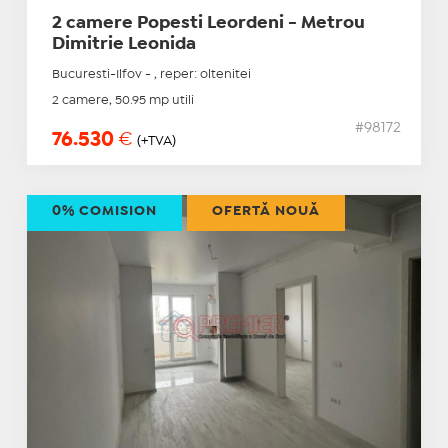
2 camere Popesti Leordeni - Metrou
Dimitrie Leonida
Bucuresti-Ilfov - , reper: oltenitei
2 camere, 50.95 mp utili
#98172
76.530
€
(+TVA)
0% COMISION
OFERTĂ NOUĂ