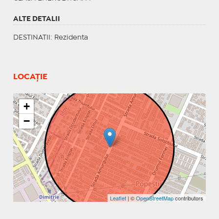
ALTE DETALII
DESTINATII
: Rezidenta
LOCAȚIE
+
−
Leaflet
| ©
OpenStreetMap
contributors