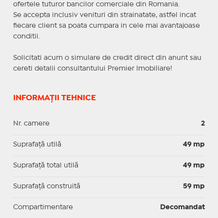
ofertele tuturor bancilor comerciale din Romania.
Se accepta inclusiv venituri din strainatate, astfel incat
fiecare client sa poata cumpara in cele mai avantajoase
conditii.
Solicitati acum o simulare de credit direct din anunt sau
cereti detalii consultantului Premier Imobiliare!
INFORMAȚII TEHNICE
Nr. camere
2
Suprafaţă utilă
49 mp
Suprafaţă total utilă
49 mp
Suprafaţă construită
59 mp
Compartimentare
Decomandat