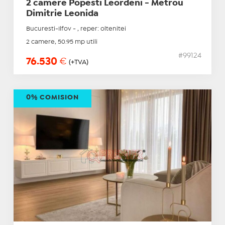
2 camere Popesti Leordeni - Metrou
Dimitrie Leonida
Bucuresti-Ilfov - , reper: oltenitei
2 camere, 50.95 mp utili
#99124
76.530
€
(+TVA)
0% COMISION