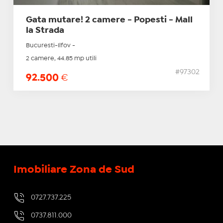
Gata mutare! 2 camere - Popesti - Mall
la Strada
Bucuresti-Ilfov -
2 camere, 44.85 mp utili
#97302
92.500
€
Imobiliare Zona de Sud
0727.737.225
0737.811.000