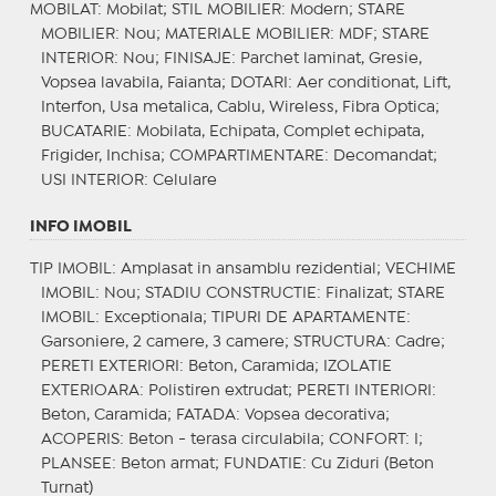
MOBILAT
: Mobilat;
STIL MOBILIER
: Modern;
STARE
MOBILIER
: Nou;
MATERIALE MOBILIER
: MDF;
STARE
INTERIOR
: Nou;
FINISAJE
: Parchet laminat, Gresie,
Vopsea lavabila, Faianta;
DOTARI
: Aer conditionat, Lift,
Interfon, Usa metalica, Cablu, Wireless, Fibra Optica;
BUCATARIE
: Mobilata, Echipata, Complet echipata,
Frigider, Inchisa;
COMPARTIMENTARE
: Decomandat;
USI INTERIOR
: Celulare
INFO IMOBIL
TIP IMOBIL
: Amplasat in ansamblu rezidential;
VECHIME
IMOBIL
: Nou;
STADIU CONSTRUCTIE
: Finalizat;
STARE
IMOBIL
: Exceptionala;
TIPURI DE APARTAMENTE
:
Garsoniere, 2 camere, 3 camere;
STRUCTURA
: Cadre;
PERETI EXTERIORI
: Beton, Caramida;
IZOLATIE
EXTERIOARA
: Polistiren extrudat;
PERETI INTERIORI
:
Beton, Caramida;
FATADA
: Vopsea decorativa;
ACOPERIS
: Beton - terasa circulabila;
CONFORT
: I;
PLANSEE
: Beton armat;
FUNDATIE
: Cu Ziduri (Beton
Turnat)