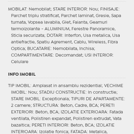
MOBILAT
: Nemobilat;
STARE INTERIOR
: Nou;
FINISAJE
:
Parchet triplu stratificat, Parchet laminat, Gresie, Sapa
turnata, Vopsea lavabila, Glet, Faianta, Geamuri
termoizolante - ALUMINIUM, Ferestre Panoramice,
Sticla securizata;
DOTARI
: Interfon, Usa metalica, Usa
antiefractie, Spatiu Agrement, Cablu, Wireless, Fibra
Optica;
BUCATARIE
: Nemobilata, Inchisa;
COMPARTIMENTARE
: Decomandat;
USI INTERIOR
:
Celulare
INFO IMOBIL
TIP IMOBIL
: Amplasat in ansamblu rezidential;
VECHIME
IMOBIL
: Nou;
STADIU CONSTRUCTIE
: In constructie;
STARE IMOBIL
: Exceptionala;
TIPURI DE APARTAMENTE
:
2 camere;
STRUCTURA
: Beton, Cadre, BCA;
PERETI
EXTERIORI
: Beton, BCA;
IZOLATIE EXTERIOARA
: Fatada
ventilata, Polistiren expandat, Polistiren extrudat, Vata
bazaltica;
PERETI INTERIORI
: Beton, BCA;
IZOLATIE
INTERIOARA
: Izolatie fonica;
FATADA
: Metalica,