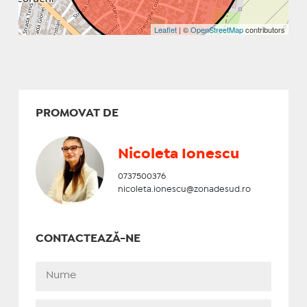
Leaflet
| ©
OpenStreetMap
contributors
PROMOVAT DE
Nicoleta Ionescu
0737500376
nicoleta.ionescu@zonadesud.ro
CONTACTEAZĂ-NE