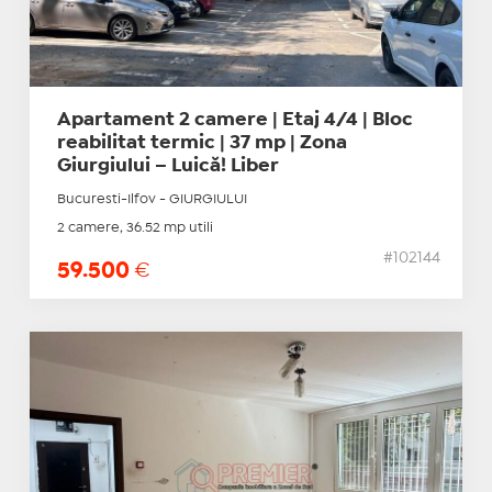
Apartament 2 camere | Etaj 4/4 | Bloc
reabilitat termic | 37 mp | Zona
Giurgiului – Luică! Liber
Bucuresti-Ilfov - GIURGIULUI
2 camere, 36.52 mp utili
#102144
59.500
€