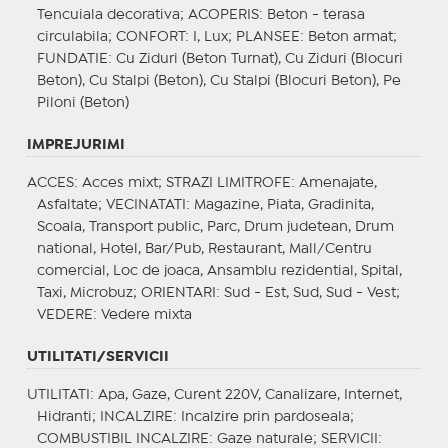
Tencuiala decorativa;
ACOPERIS
: Beton - terasa
circulabila;
CONFORT
: I, Lux;
PLANSEE
: Beton armat;
FUNDATIE
: Cu Ziduri (Beton Turnat), Cu Ziduri (Blocuri
Beton), Cu Stalpi (Beton), Cu Stalpi (Blocuri Beton), Pe
Piloni (Beton)
IMPREJURIMI
ACCES
: Acces mixt;
STRAZI LIMITROFE
: Amenajate,
Asfaltate;
VECINATATI
: Magazine, Piata, Gradinita,
Scoala, Transport public, Parc, Drum judetean, Drum
national, Hotel, Bar/Pub, Restaurant, Mall/Centru
comercial, Loc de joaca, Ansamblu rezidential, Spital,
Taxi, Microbuz;
ORIENTARI
: Sud - Est, Sud, Sud - Vest;
VEDERE
: Vedere mixta
UTILITATI/SERVICII
UTILITATI
: Apa, Gaze, Curent 220V, Canalizare, Internet,
Hidranti;
INCALZIRE
: Incalzire prin pardoseala;
COMBUSTIBIL INCALZIRE
: Gaze naturale;
SERVICII
: