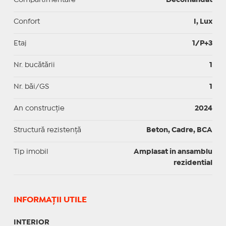
Confort
I, Lux
Etaj
1/P+3
Nr. bucătării
1
Nr. băi/GS
1
An construcție
2024
Structură rezistență
Beton, Cadre, BCA
Tip imobil
Amplasat in ansamblu
rezidential
INFORMAŢII UTILE
INTERIOR