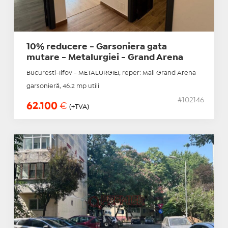
10% reducere - Garsoniera gata
mutare - Metalurgiei - Grand Arena
Bucuresti-Ilfov - METALURGIEI, reper: Mall Grand Arena
garsonieră, 46.2 mp utili
#102146
62.100
€
(+TVA)