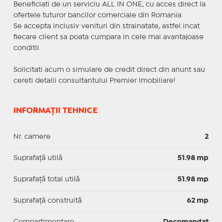
Beneficiati de un serviciu ALL IN ONE, cu acces direct la
ofertele tuturor bancilor comerciale din Romania.
Se accepta inclusiv venituri din strainatate, astfel incat
fiecare client sa poata cumpara in cele mai avantajoase
conditii.
Solicitati acum o simulare de credit direct din anunt sau
cereti detalii consultantului Premier Imobiliare!
INFORMAȚII TEHNICE
Nr. camere
2
Suprafaţă utilă
51.98 mp
Suprafaţă total utilă
51.98 mp
Suprafaţă construită
62 mp
Compartimentare
Decomandat