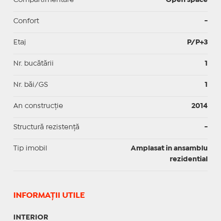
Confort
-
Etaj
P/P+3
Nr. bucătării
1
Nr. băi/GS
1
An construcție
2014
Structură rezistență
-
Tip imobil
Amplasat in ansamblu
rezidential
INFORMAŢII UTILE
INTERIOR