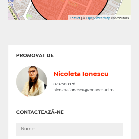
Leaflet
| ©
OpenStreetMap
contributors
PROMOVAT DE
Nicoleta Ionescu
0737500376
nicoleta.ionescu@zonadesud.ro
CONTACTEAZĂ-NE