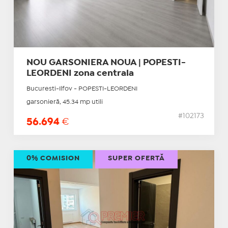
NOU GARSONIERA NOUA | POPESTI-
LEORDENI zona centrala
Bucuresti-Ilfov - POPESTI-LEORDENI
garsonieră, 45.34 mp utili
#102173
56.694
€
0% COMISION
SUPER OFERTĂ