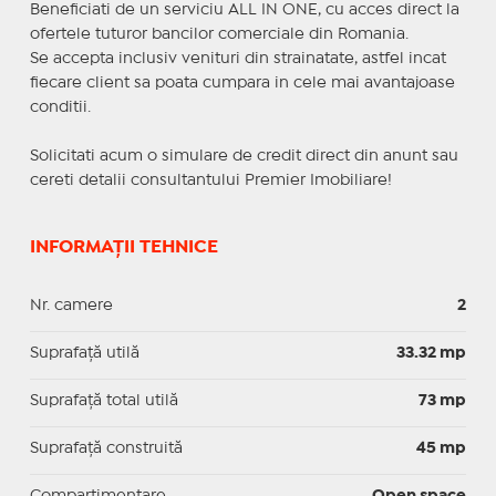
Beneficiati de un serviciu ALL IN ONE, cu acces direct la
ofertele tuturor bancilor comerciale din Romania.
Se accepta inclusiv venituri din strainatate, astfel incat
fiecare client sa poata cumpara in cele mai avantajoase
conditii.
Solicitati acum o simulare de credit direct din anunt sau
cereti detalii consultantului Premier Imobiliare!
INFORMAȚII TEHNICE
Nr. camere
2
Suprafaţă utilă
33.32 mp
Suprafaţă total utilă
73 mp
Suprafaţă construită
45 mp
Compartimentare
Open space