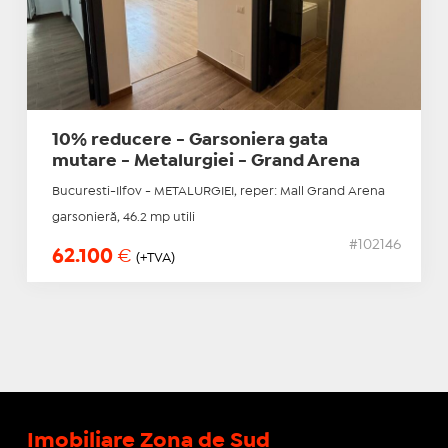
10% reducere - Garsoniera gata
mutare - Metalurgiei - Grand Arena
Bucuresti-Ilfov - METALURGIEI, reper: Mall Grand Arena
garsonieră, 46.2 mp utili
#102146
62.100
€
(+TVA)
Imobiliare Zona de Sud