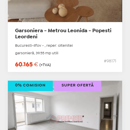
Garsoniera - Metrou Leonida - Popesti
Leordeni
Bucuresti-Ilfov - , reper: oltenitei
garsonieră, 39.55 mp utili
#98171
60.165
€
(+TVA)
0% COMISION
SUPER OFERTĂ