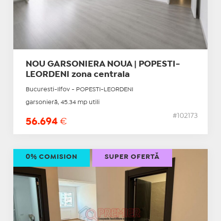
NOU GARSONIERA NOUA | POPESTI-
LEORDENI zona centrala
Bucuresti-Ilfov - POPESTI-LEORDENI
garsonieră, 45.34 mp utili
#102173
56.694
€
0% COMISION
SUPER OFERTĂ