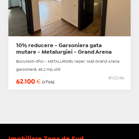
10% reducere - Garsoniera gata
mutare - Metalurgiei - Grand Arena
Bucuresti-Ilfov - METALURGIEI, reper: Mall Grand Arena
garsonieră, 46.2 mp utili
#102146
62.100
€
(+TVA)
Imobiliare Zona de Sud