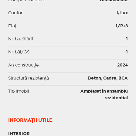
Confort
I, Lux
Etaj
1/P+3
Nr. bucătării
1
Nr. băi/GS
1
An construcție
2024
Structură rezistență
Beton, Cadre, BCA
Tip imobil
Amplasat in ansamblu
rezidential
INFORMAŢII UTILE
INTERIOR