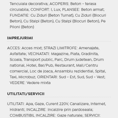
Tencuiala decorativa;
ACOPERIS
: Beton - terasa
circulabila;
CONFORT
: I, Lux;
PLANSEE
: Beton armat;
FUNDATIE
: Cu Ziduri (Beton Turnat), Cu Ziduri (Blocuri
Beton), Cu Stalpi (Beton), Cu Stalpi (Blocuri Beton), Pe
Piloni (Beton)
IMPREJURIMI
ACCES
: Acces mixt;
STRAZI LIMITROFE
: Amenajate,
Asfaltate;
VECINATATI
: Magazine, Piata, Gradinita,
Scoala, Transport public, Parc, Drum judetean, Drum
national, Hotel, Bar/Pub, Restaurant, Mall/Centru
comercial, Loc de joaca, Ansamblu rezidential, Spital,
Taxi, Microbuz;
ORIENTARI
: Sud - Est, Sud, Sud - Vest;
VEDERE
: Vedere mixta
UTILITATI/SERVICII
UTILITATI
: Apa, Gaze, Curent 220V, Canalizare, Internet,
Hidranti;
INCALZIRE
: Incalzire prin pardoseala;
COMBUSTIBIL INCALZIRE
: Gaze naturale;
SERVICII
: