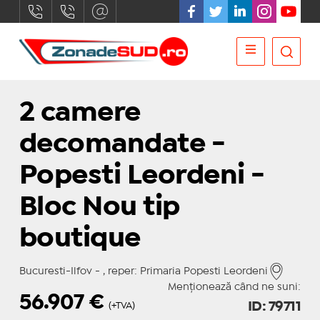
2 camere
decomandate -
Popesti Leordeni -
Bloc Nou tip
boutique
Bucuresti-Ilfov - , reper: Primaria Popesti Leordeni
Menționează când ne suni:
56.907
€
ID: 79711
(+TVA)