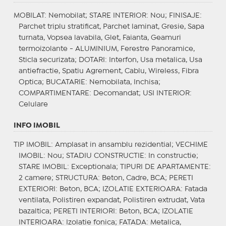
MOBILAT
: Nemobilat;
STARE INTERIOR
: Nou;
FINISAJE
:
Parchet triplu stratificat, Parchet laminat, Gresie, Sapa
turnata, Vopsea lavabila, Glet, Faianta, Geamuri
termoizolante - ALUMINIUM, Ferestre Panoramice,
Sticla securizata;
DOTARI
: Interfon, Usa metalica, Usa
antiefractie, Spatiu Agrement, Cablu, Wireless, Fibra
Optica;
BUCATARIE
: Nemobilata, Inchisa;
COMPARTIMENTARE
: Decomandat;
USI INTERIOR
:
Celulare
INFO IMOBIL
TIP IMOBIL
: Amplasat in ansamblu rezidential;
VECHIME
IMOBIL
: Nou;
STADIU CONSTRUCTIE
: In constructie;
STARE IMOBIL
: Exceptionala;
TIPURI DE APARTAMENTE
:
2 camere;
STRUCTURA
: Beton, Cadre, BCA;
PERETI
EXTERIORI
: Beton, BCA;
IZOLATIE EXTERIOARA
: Fatada
ventilata, Polistiren expandat, Polistiren extrudat, Vata
bazaltica;
PERETI INTERIORI
: Beton, BCA;
IZOLATIE
INTERIOARA
: Izolatie fonica;
FATADA
: Metalica,