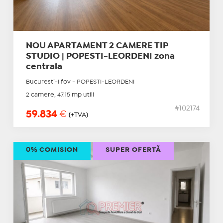
NOU APARTAMENT 2 CAMERE TIP
STUDIO | POPESTI-LEORDENI zona
centrala
Bucuresti-Ilfov - POPESTI-LEORDENI
2 camere, 47.15 mp utili
#102174
59.834
€
(+TVA)
0% COMISION
SUPER OFERTĂ