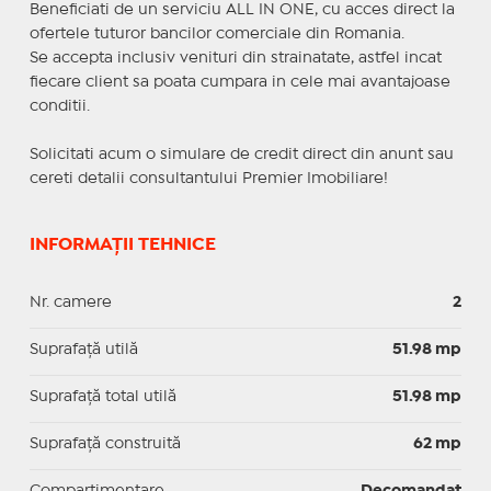
Beneficiati de un serviciu ALL IN ONE, cu acces direct la
ofertele tuturor bancilor comerciale din Romania.
Se accepta inclusiv venituri din strainatate, astfel incat
fiecare client sa poata cumpara in cele mai avantajoase
conditii.
Solicitati acum o simulare de credit direct din anunt sau
cereti detalii consultantului Premier Imobiliare!
INFORMAȚII TEHNICE
Nr. camere
2
Suprafaţă utilă
51.98 mp
Suprafaţă total utilă
51.98 mp
Suprafaţă construită
62 mp
Compartimentare
Decomandat