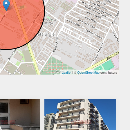
Leaflet
| ©
OpenStreetMap
contributors