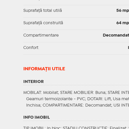
Suprafaţă total utilă
56 m
Suprafaţă construită
64 m
Compartimentare
Decomanda
Confort
INFORMAŢII UTILE
INTERIOR
MOBILAT
: Mobilat;
STARE MOBILIER
: Buna;
STARE INT
Geamuri termoizolante - PVC;
DOTARI
: Lift, Usa me
Inchisa;
COMPARTIMENTARE
: Decomandat;
USI INT
INFO IMOBIL
TIP IMOBIL
: In bloc;
STADIU CONSTRUCTIE
: Finalizat;