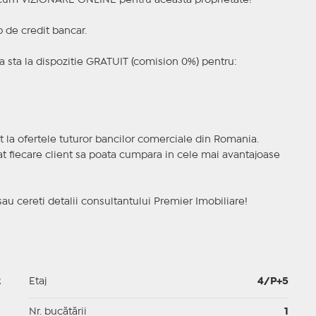
a acum VIZIONARE ONLINE pentru aceasta proprietate!
p de credit bancar.
 sta la dispozitie GRATUIT (comision 0%) pentru:
t la ofertele tuturor bancilor comerciale din Romania.
ncat fiecare client sa poata cumpara in cele mai avantajoase
sau cereti detalii consultantului Premier Imobiliare!
2
Etaj
4/P+5
p
Nr. bucătării
1