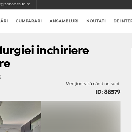
e@zonadesud.ro
ĂRI
CUMPARARI
ANSAMBLURI
NOUTATI
DE INTE
urgiei inchiriere
re
Menționează când ne suni:
ID: 88579