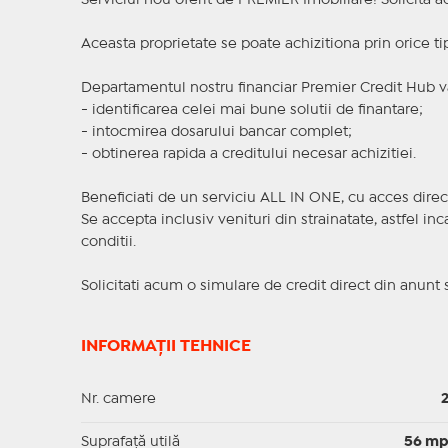
Serviciul nou oferit de PREMIER Imobiliare! Solicit
Aceasta proprietate se poate achizitiona prin orice ti
Departamentul nostru financiar Premier Credit Hub va
- identificarea celei mai bune solutii de finantare;
- intocmirea dosarului bancar complet;
- obtinerea rapida a creditului necesar achizitiei.
Beneficiati de un serviciu ALL IN ONE, cu acces direc
Se accepta inclusiv venituri din strainatate, astfel i
conditii.
Solicitati acum o simulare de credit direct din anunt 
INFORMAȚII TEHNICE
Nr. camere
Suprafaţă utilă
56 m