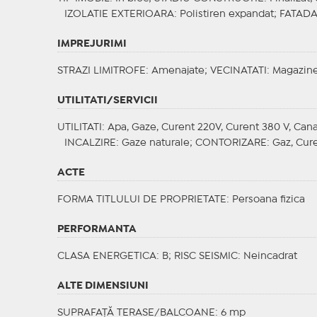
IZOLATIE EXTERIOARA
: Polistiren expandat;
FATAD
IMPREJURIMI
STRAZI LIMITROFE
: Amenajate;
VECINATATI
: Magazine
UTILITATI/SERVICII
UTILITATI
: Apa, Gaze, Curent 220V, Curent 380 V, Cana
INCALZIRE
: Gaze naturale;
CONTORIZARE
: Gaz, Cur
ACTE
FORMA TITLULUI DE PROPRIETATE
: Persoana fizica
PERFORMANTA
CLASA ENERGETICA
: B;
RISC SEISMIC
: Neincadrat
ALTE DIMENSIUNI
SUPRAFAȚĂ TERASE/BALCOANE: 6 mp