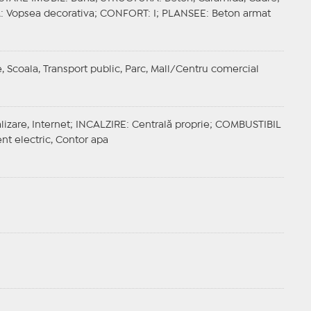
A
: Vopsea decorativa;
CONFORT
: I;
PLANSEE
: Beton armat
, Scoala, Transport public, Parc, Mall/Centru comercial
lizare, Internet;
INCALZIRE
: Centrală proprie;
COMBUSTIBIL
ent electric, Contor apa