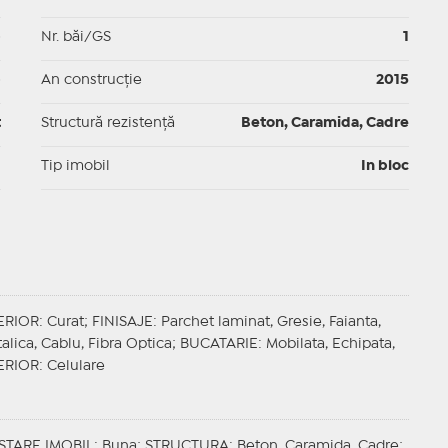
p
Nr. băi/GS
1
p
An construcție
2015
t
Structură rezistență
Beton, Caramida, Cadre
I
Tip imobil
In bloc
ERIOR
: Curat;
FINISAJE
: Parchet laminat, Gresie, Faianta,
talica, Cablu, Fibra Optica;
BUCATARIE
: Mobilata, Echipata,
ERIOR
: Celulare
STARE IMOBIL
: Buna;
STRUCTURA
: Beton, Caramida, Cadre;