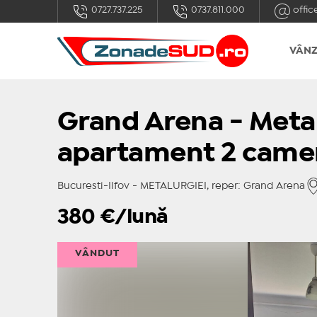
0727.737.225
0737.811.000
offic
VÂNZ
Grand Arena - Metal
apartament 2 came
Bucuresti-Ilfov - METALURGIEI, reper: Grand Arena
380
€/lună
VÂNDUT