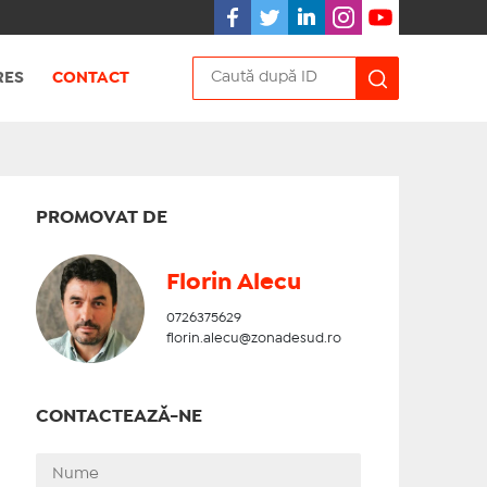
RES
CONTACT
PROMOVAT DE
Florin Alecu
0726375629
florin.alecu@zonadesud.ro
CONTACTEAZĂ-NE